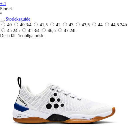
+-1
Storlek
*
Storleksguide
40
40 3/4
41,5
42
43
43,5
44
44,5
24h
45
24h
45 3/4
46,5
47
24h
Detta fält är obligatoriskt