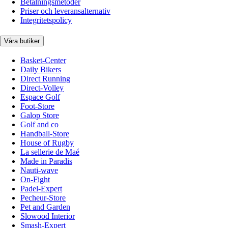
Betalningsmetoder
Priser och leveransalternativ
Integritetspolicy
Våra butiker
Basket-Center
Daily Bikers
Direct Running
Direct-Volley
Espace Golf
Foot-Store
Galop Store
Golf and co
Handball-Store
House of Rugby
La sellerie de Maé
Made in Paradis
Nauti-wave
On-Fight
Padel-Expert
Pecheur-Store
Pet and Garden
Slowood Interior
Smash-Expert