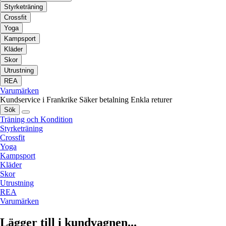
Styrketräning
Crossfit
Yoga
Kampsport
Kläder
Skor
Utrustning
REA
Varumärken
Kundservice i Frankrike
Säker betalning
Enkla returer
Sök
Träning och Kondition
Styrketräning
Crossfit
Yoga
Kampsport
Kläder
Skor
Utrustning
REA
Varumärken
Lägger till i kundvagnen...