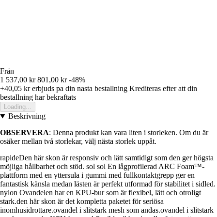
Från
1 537,00 kr
801,00 kr
-48%
+40,05 kr
erbjuds pa din nasta bestallning
Krediteras efter att din
bestallning har bekraftats
Loading...
Beskrivning
OBSERVERA
: Denna produkt kan vara liten i storleken. Om du är
osäker mellan två storlekar, välj nästa storlek uppåt.
rapideDen här skon är responsiv och lätt samtidigt som den ger högsta
möjliga hållbarhet och stöd. sol sol En lågprofilerad ARC Foam™-
plattform med en yttersula i gummi med fullkontaktgrepp ger en
fantastisk känsla medan lästen är perfekt utformad för stabilitet i sidled.
nylon Ovandelen har en KPU-bur som är flexibel, lätt och otroligt
stark.den här skon är det kompletta paketet för seriösa
inomhusidrottare.ovandel i slitstark mesh som andas.ovandel i slitstark