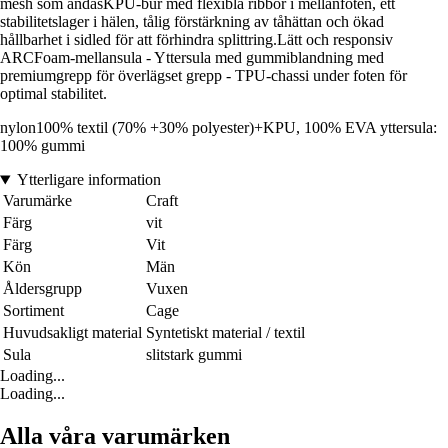
mesh som andasKPU-bur med flexibla ribbor i mellanfoten, ett
stabilitetslager i hälen, tålig förstärkning av tåhättan och ökad
hållbarhet i sidled för att förhindra splittring.Lätt och responsiv
ARCFoam-mellansula - Yttersula med gummiblandning med
premiumgrepp för överlägset grepp - TPU-chassi under foten för
optimal stabilitet.
nylon100% textil (70% +30% polyester)+KPU, 100% EVA yttersula:
100% gummi
Ytterligare information
Varumärke
Craft
Färg
vit
Färg
Vit
Kön
Män
Åldersgrupp
Vuxen
Sortiment
Cage
Huvudsakligt material
Syntetiskt material / textil
Sula
slitstark gummi
Loading...
Loading...
Alla våra varumärken