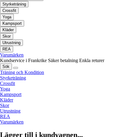
Styrketräning
Crossfit
Yoga
Kampsport
Kläder
Skor
Utrustning
REA
Varumärken
Kundservice i Frankrike
Säker betalning
Enkla returer
Sök
Träning och Kondition
Styrketräning
Crossfit
Yoga
Kampsport
Kläder
Skor
Utrustning
REA
Varumärken
Lägger till i kundvagnen...