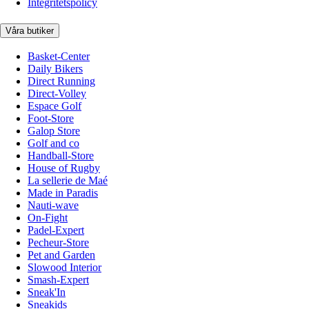
Integritetspolicy
Våra butiker
Basket-Center
Daily Bikers
Direct Running
Direct-Volley
Espace Golf
Foot-Store
Galop Store
Golf and co
Handball-Store
House of Rugby
La sellerie de Maé
Made in Paradis
Nauti-wave
On-Fight
Padel-Expert
Pecheur-Store
Pet and Garden
Slowood Interior
Smash-Expert
Sneak'In
Sneakids