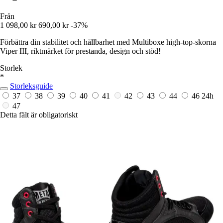
Från
1 098,00 kr
690,00 kr
-37%
Förbättra din stabilitet och hållbarhet med Multiboxe high-top-skorna
Viper III, riktmärket för prestanda, design och stöd!
Storlek
*
Storleksguide
37
38
39
40
41
42
43
44
46
24h
47
Detta fält är obligatoriskt