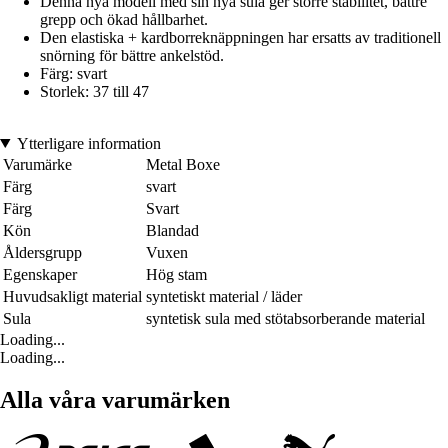
Denna nya modell med sin nya sula ger större stabilitet, bättre
grepp och ökad hållbarhet.
Den elastiska + kardborreknäppningen har ersatts av traditionell
snörning för bättre ankelstöd.
Färg: svart
Storlek: 37 till 47
Ytterligare information
Varumärke
Metal Boxe
Färg
svart
Färg
Svart
Kön
Blandad
Åldersgrupp
Vuxen
Egenskaper
Hög stam
Huvudsakligt material
syntetiskt material / läder
Sula
syntetisk sula med stötabsorberande material
Loading...
Loading...
Alla våra varumärken