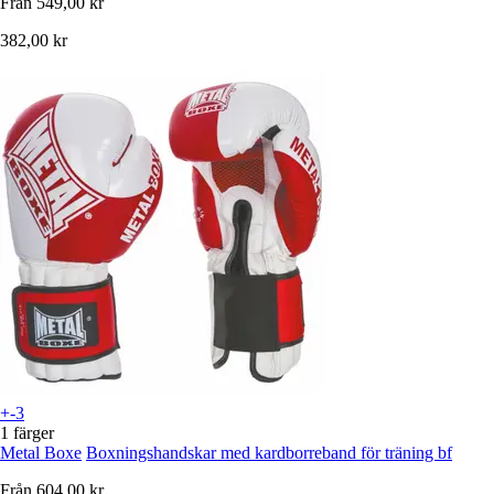
Från
549,00 kr
382,00 kr
+-3
1 färger
Metal Boxe
Boxningshandskar med kardborreband för träning bf
Från
604,00 kr