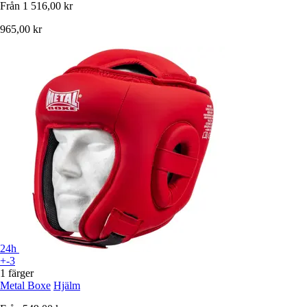
Från
1 516,00 kr
965,00 kr
24h
+-3
1 färger
Metal Boxe
Hjälm