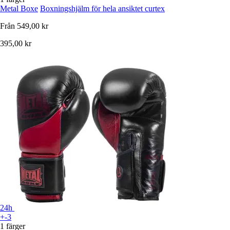
Metal Boxe
Boxningshjälm för hela ansiktet curtex
Från
549,00 kr
395,00 kr
24h
+-3
1 färger