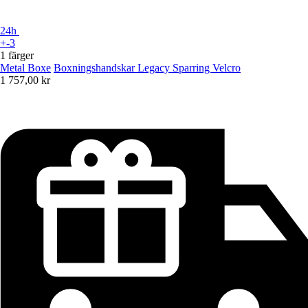
24h
+-3
1 färger
Metal Boxe
Boxningshandskar Legacy Sparring Velcro
1 757,00 kr