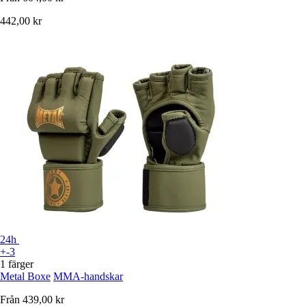
442,00 kr
24h
+-3
1 färger
Metal Boxe
MMA-handskar
Från
439,00 kr