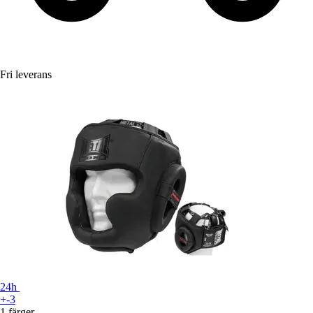
Fri leverans
24h
+-3
1 färger