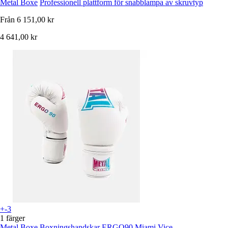
Metal Boxe
Professionell plattform för snabblampa av skruvtyp
Från
6 151,00 kr
4 641,00 kr
+-3
1 färger
Metal Boxe
Boxningshandskar ERGO90 Miami Vice