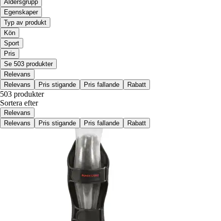
Åldersgrupp
Egenskaper
Typ av produkt
Kön
Sport
Pris
Se 503 produkter
Relevans
Relevans
Pris stigande
Pris fallande
Rabatt
503 produkter
Sortera efter
Relevans
Relevans
Pris stigande
Pris fallande
Rabatt