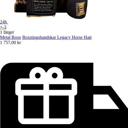
24h
+-3
1 färger
Metal Boxe
Boxningshandskar Legacy Horse Hair
1 757,00 kr