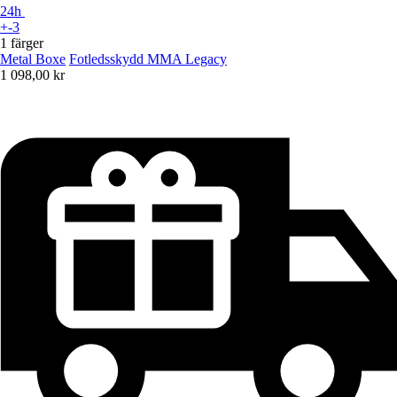
24h
+-3
1 färger
Metal Boxe
Fotledsskydd MMA Legacy
1 098,00 kr