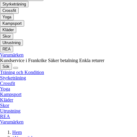
Styrketräning
Crossfit
Yoga
Kampsport
Kläder
Skor
Utrustning
REA
Varumärken
Kundservice i Frankrike
Säker betalning
Enkla returer
Sök
Träning och Kondition
Styrketräning
Crossfit
Yoga
Kampsport
Kläder
Skor
Utrustning
REA
Varumärken
Hem