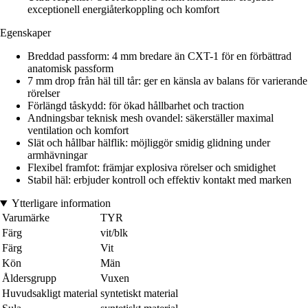
exceptionell energiåterkoppling och komfort
Egenskaper
Breddad passform: 4 mm bredare än CXT-1 för en förbättrad
anatomisk passform
7 mm drop från häl till tår: ger en känsla av balans för varierande
rörelser
Förlängd tåskydd: för ökad hållbarhet och traction
Andningsbar teknisk mesh ovandel: säkerställer maximal
ventilation och komfort
Slät och hållbar hälflik: möjliggör smidig glidning under
armhävningar
Flexibel framfot: främjar explosiva rörelser och smidighet
Stabil häl: erbjuder kontroll och effektiv kontakt med marken
Ytterligare information
Varumärke
TYR
Färg
vit/blk
Färg
Vit
Kön
Män
Åldersgrupp
Vuxen
Huvudsakligt material
syntetiskt material