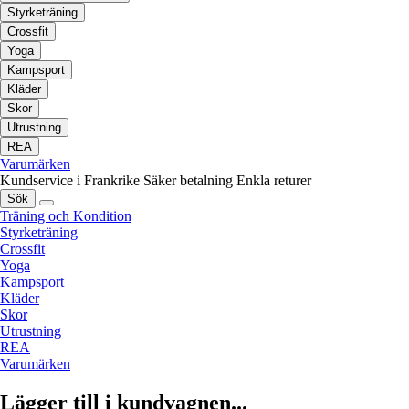
Styrketräning
Crossfit
Yoga
Kampsport
Kläder
Skor
Utrustning
REA
Varumärken
Kundservice i Frankrike
Säker betalning
Enkla returer
Sök
Träning och Kondition
Styrketräning
Crossfit
Yoga
Kampsport
Kläder
Skor
Utrustning
REA
Varumärken
Lägger till i kundvagnen...