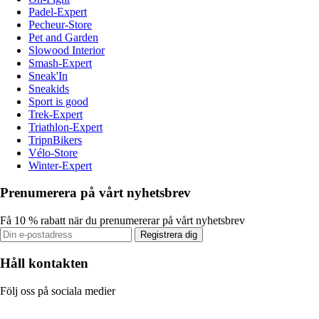
Padel-Expert
Pecheur-Store
Pet and Garden
Slowood Interior
Smash-Expert
Sneak'In
Sneakids
Sport is good
Trek-Expert
Triathlon-Expert
TripnBikers
Vélo-Store
Winter-Expert
Prenumerera på vårt nyhetsbrev
Få 10 % rabatt när du prenumererar på vårt nyhetsbrev
Registrera dig
Håll kontakten
Följ oss på sociala medier