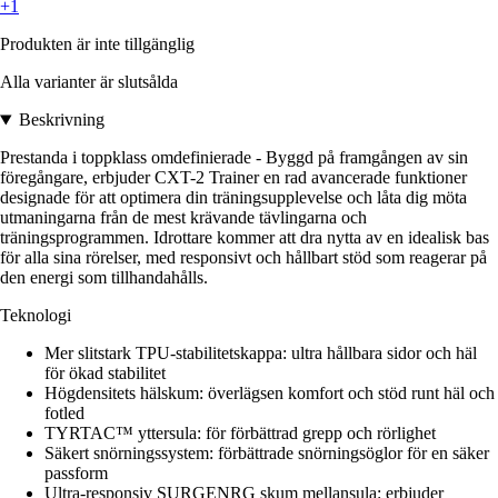
+1
Produkten är inte tillgänglig
Alla varianter är slutsålda
Beskrivning
Prestanda i toppklass omdefinierade - Byggd på framgången av sin
föregångare, erbjuder CXT-2 Trainer en rad avancerade funktioner
designade för att optimera din träningsupplevelse och låta dig möta
utmaningarna från de mest krävande tävlingarna och
träningsprogrammen. Idrottare kommer att dra nytta av en idealisk bas
för alla sina rörelser, med responsivt och hållbart stöd som reagerar på
den energi som tillhandahålls.
Teknologi
Mer slitstark TPU-stabilitetskappa: ultra hållbara sidor och häl
för ökad stabilitet
Högdensitets hälskum: överlägsen komfort och stöd runt häl och
fotled
TYRTAC™ yttersula: för förbättrad grepp och rörlighet
Säkert snörningssystem: förbättrade snörningsöglor för en säker
passform
Ultra-responsiv SURGENRG skum mellansula: erbjuder