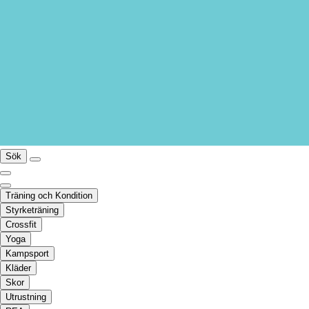
Sök
Träning och Kondition
Styrketräning
Crossfit
Yoga
Kampsport
Kläder
Skor
Utrustning