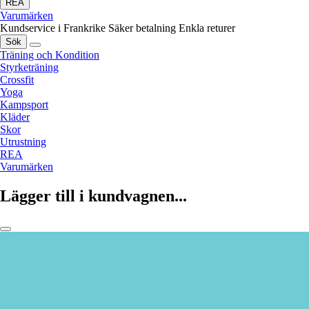
REA
Varumärken
Kundservice i Frankrike
Säker betalning
Enkla returer
Sök
Träning och Kondition
Styrketräning
Crossfit
Yoga
Kampsport
Kläder
Skor
Utrustning
REA
Varumärken
Lägger till i kundvagnen...