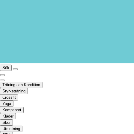
Sök
Träning och Kondition
Styrketräning
Crossfit
Yoga
Kampsport
Kläder
Skor
Utrustning