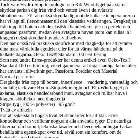
Tack vare Hydro-Stop-teknologin och Rib-Wind-tyget på axlarna
skyddar parkan dig från vind och vatten även i de svåraste
situationerna. För att också skydda dig mot de kallaste temperaturerna
har vi lagt till fleeceinsatser till den klassiska vadderingen. Dragkedjan
från topp till botten och de elastiska handlederna ger en perfekt och
anpassad passform, medan den avtagbara huvan (som kan rullas in i
kragen) också skyddar huvudet vid behov.
Den har också två praktiska sidofickor med dragkedja för att rymma
dina mest värdefulla ägodelar eller för att värma händerna på de
kallaste dagarna. Oeko-Tex® Standard 100 certifiering
Som med andra Errea-produkter har denna artikel även Oeko-Tex®
Standard 100 certifiering, vilket garanterar att inga skadliga kemikalier
har använts i tillverkningen. Passform, Fördelar och Material:
Normal passform
Dragkedja från topp till botten, innerfleece + vaddering, vattentålig och
vindtålig tack vare Hydro-Stop-teknologin och Rib-Wind-tyget på
axlarna, elastiska handledarband inuti, avtagbar och rullbar huva i
kragen, sidofickor med dragkedja
Stripe-tyg (100 % polyester) - 95 g/m2
Tvätt av artikeln
För att säkerställa högsta kvalitet standarder för artiklar, Errea
kontrollerar och verifierar noggrant alla använda tyger. De naturliga
fibrerna från bomull, tekniska fasader och fleecebehandlingar lyckas
behålla sina egenskaper över tid, såväl som sin komfort, om de
behandlas med största omsorg.