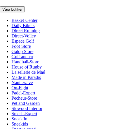
Våra butiker
Basket-Center
Daily Bikers
Direct Running
Direct-Volley
Espace Golf
Foot-Store
Galop Store
Golf and co
Handball-Store
House of Rugby
La sellerie de Maé
Made in Paradis
Nauti-wave
On-Fight
Padel-Expert
Pecheur-Store
Pet and Garden
Slowood Interior
Smash-Expert
Sneak'In
Sneakids