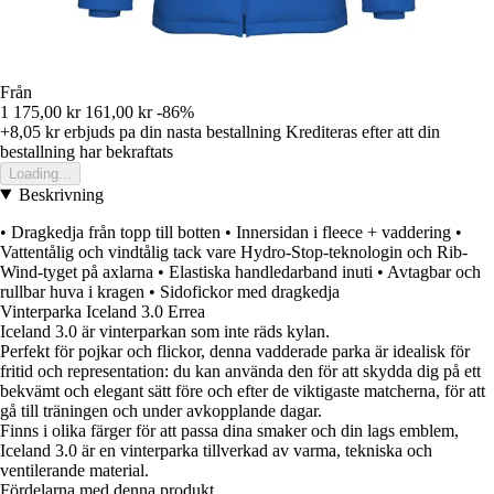
Från
1 175,00 kr
161,00 kr
-86%
+8,05 kr
erbjuds pa din nasta bestallning
Krediteras efter att din
bestallning har bekraftats
Loading...
Beskrivning
• Dragkedja från topp till botten • Innersidan i fleece + vaddering •
Vattentålig och vindtålig tack vare Hydro-Stop-teknologin och Rib-
Wind-tyget på axlarna • Elastiska handledarband inuti • Avtagbar och
rullbar huva i kragen • Sidofickor med dragkedja
Vinterparka Iceland 3.0 Errea
Iceland 3.0 är vinterparkan som inte räds kylan.
Perfekt för pojkar och flickor, denna vadderade parka är idealisk för
fritid och representation: du kan använda den för att skydda dig på ett
bekvämt och elegant sätt före och efter de viktigaste matcherna, för att
gå till träningen och under avkopplande dagar.
Finns i olika färger för att passa dina smaker och din lags emblem,
Iceland 3.0 är en vinterparka tillverkad av varma, tekniska och
ventilerande material.
Fördelarna med denna produkt