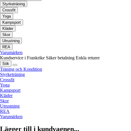
Styrketräning
Crossfit
Yoga
Kampsport
Kläder
Skor
Utrustning
REA
Varumärken
Kundservice i Frankrike
Säker betalning
Enkla returer
Sök
Träning och Kondition
Styrketräning
Crossfit
Yoga
Kampsport
Kläder
Skor
Utrustning
REA
Varumärken
Lägger till i kundvagnen...