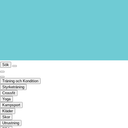
Sök
Träning och Kondition
Styrketräning
Crossfit
Yoga
Kampsport
Kläder
Skor
Utrustning