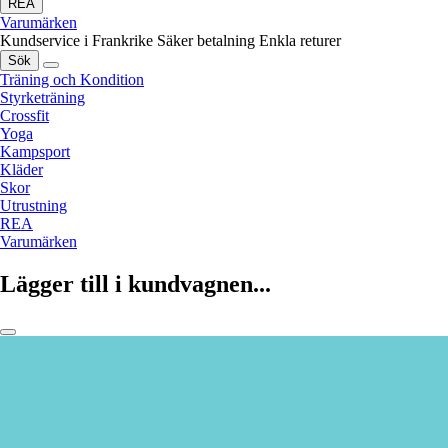
REA
Varumärken
Kundservice i Frankrike
Säker betalning
Enkla returer
Sök
Träning och Kondition
Styrketräning
Crossfit
Yoga
Kampsport
Kläder
Skor
Utrustning
REA
Varumärken
Lägger till i kundvagnen...