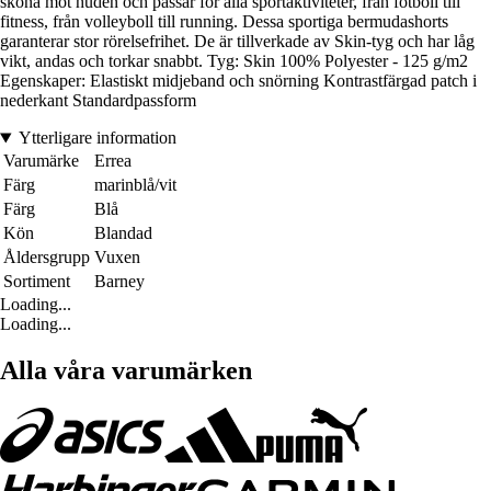
sköna mot huden och passar för alla sportaktiviteter, från fotboll till
fitness, från volleyboll till running. Dessa sportiga bermudashorts
garanterar stor rörelsefrihet. De är tillverkade av Skin-tyg och har låg
vikt, andas och torkar snabbt. Tyg: Skin 100% Polyester - 125 g/m2
Egenskaper: Elastiskt midjeband och snörning Kontrastfärgad patch i
nederkant Standardpassform
Ytterligare information
Varumärke
Errea
Färg
marinblå/vit
Färg
Blå
Kön
Blandad
Åldersgrupp
Vuxen
Sortiment
Barney
Loading...
Loading...
Alla våra varumärken