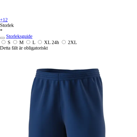
+12
Storlek
*
Storleksguide
S
M
L
XL
24h
2XL
Detta fält är obligatoriskt