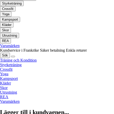
Styrketräning
Crossfit
Yoga
Kampsport
Kläder
Skor
Utrustning
REA
Varumärken
Kundservice i Frankrike
Säker betalning
Enkla returer
Sök
Träning och Kondition
Styrketräning
Crossfit
Yoga
Kampsport
Kläder
Skor
Utrustning
REA
Varumärken
Lägger till i kundvagnen...