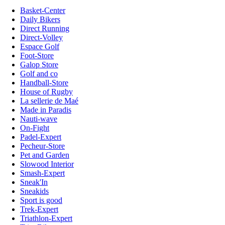
Basket-Center
Daily Bikers
Direct Running
Direct-Volley
Espace Golf
Foot-Store
Galop Store
Golf and co
Handball-Store
House of Rugby
La sellerie de Maé
Made in Paradis
Nauti-wave
On-Fight
Padel-Expert
Pecheur-Store
Pet and Garden
Slowood Interior
Smash-Expert
Sneak'In
Sneakids
Sport is good
Trek-Expert
Triathlon-Expert