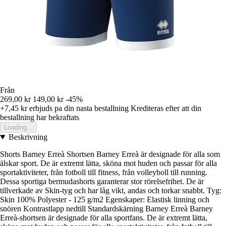
Från
269,00 kr
149,00 kr
-45%
+7,45 kr
erbjuds pa din nasta bestallning
Krediteras efter att din
bestallning har bekraftats
Loading...
Beskrivning
Shorts Barney Erreà Shortsen Barney Erreà är designade för alla som
älskar sport. De är extremt lätta, sköna mot huden och passar för alla
sportaktiviteter, från fotboll till fitness, från volleyboll till running.
Dessa sportiga bermudashorts garanterar stor rörelsefrihet. De är
tillverkade av Skin-tyg och har låg vikt, andas och torkar snabbt. Tyg:
Skin 100% Polyester - 125 g/m2 Egenskaper: Elastisk linning och
snören Kontrastlapp nedtill Standardskärning Barney Erreà Barney
Erreà-shortsen är designade för alla sportfans. De är extremt lätta,