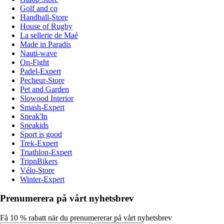
Golf and co
Handball-Store
House of Rugby
La sellerie de Maé
Made in Paradis
Nauti-wave
On-Fight
Padel-Expert
Pecheur-Store
Pet and Garden
Slowood Interior
Smash-Expert
Sneak'In
Sneakids
Sport is good
Trek-Expert
Triathlon-Expert
TripnBikers
Vélo-Store
Winter-Expert
Prenumerera på vårt nyhetsbrev
Få 10 % rabatt när du prenumererar på vårt nyhetsbrev