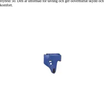
Hybrid 50. Den är utformad för tävling och ger oöverträffat skydd och
komfort.