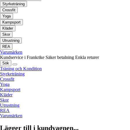
Styrketräning
Crossfit
Yoga
Kampsport
Kläder
Skor
Utrustning
REA
Varumärken
Kundservice i Frankrike
Säker betalning
Enkla returer
Sök
Träning och Kondition
Styrketräning
Crossfit
Yoga
Kampsport
Kläder
Skor
Utrustning
REA
Varumärken
Lägger till i kundvagnen...