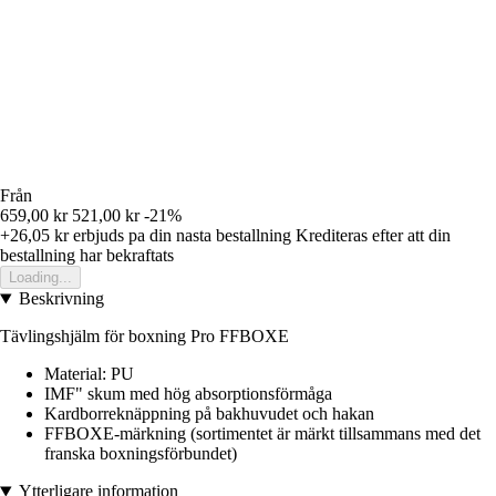
Från
659,00 kr
521,00 kr
-21%
+26,05 kr
erbjuds pa din nasta bestallning
Krediteras efter att din
bestallning har bekraftats
Loading...
Beskrivning
Tävlingshjälm för boxning Pro FFBOXE
Material: PU
IMF" skum med hög absorptionsförmåga
Kardborreknäppning på bakhuvudet och hakan
FFBOXE-märkning (sortimentet är märkt tillsammans med det
franska boxningsförbundet)
Ytterligare information