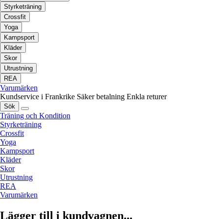
Styrketräning
Crossfit
Yoga
Kampsport
Kläder
Skor
Utrustning
REA
Varumärken
Kundservice i Frankrike
Säker betalning
Enkla returer
Sök
Träning och Kondition
Styrketräning
Crossfit
Yoga
Kampsport
Kläder
Skor
Utrustning
REA
Varumärken
Lägger till i kundvagnen...