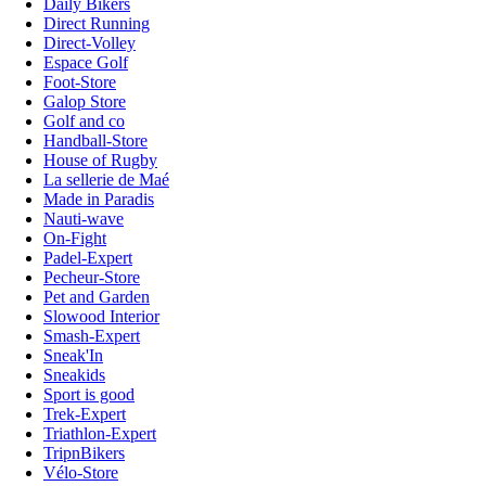
Daily Bikers
Direct Running
Direct-Volley
Espace Golf
Foot-Store
Galop Store
Golf and co
Handball-Store
House of Rugby
La sellerie de Maé
Made in Paradis
Nauti-wave
On-Fight
Padel-Expert
Pecheur-Store
Pet and Garden
Slowood Interior
Smash-Expert
Sneak'In
Sneakids
Sport is good
Trek-Expert
Triathlon-Expert
TripnBikers
Vélo-Store