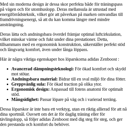
Med sin moderna design är dessa skor perfekta både för träningspass
på vägen och för utomhuslopp. Deras mellansula är utrustad med
energiförrådsteknik, vilket gör att påverkan på marken omvandlas till
framdrivningsenergi, så att du kan komma längre med mindre
ansträngning.
Deras lätta och andningsbara överdel främjar optimal luftcirkulation,
vilket minskar värme och fukt under dina prestationer. Detta,
tillsammans med en ergonomisk konstruktion, säkerställer perfekt stöd
och långvarig komfort, även under långa löppass.
Här är några viktiga egenskaper hos löparskorna adidas Zenboost :
Avancerad dämpningsteknologi:
För ökad komfort och skydd
mot stötar.
Andningsbara material:
Bidrar till en sval miljö för dina fötter.
Greppvänlig sula:
För ökad traction på olika ytor.
Ergonomisk design:
Anpassad till fotens anatomi för optimalt
stöd.
Mångsidighet:
Passar löpare på väg och i varierad terräng.
Dessa löparskor är inte bara ett verktyg, utan en riktig allierad för att nå
dina sportmål. Oavsett om det är för daglig träning eller för
tävlingslopp, så följer adidas Zenboost med dig steg för steg, och ger
den prestanda och komfort du behöver.