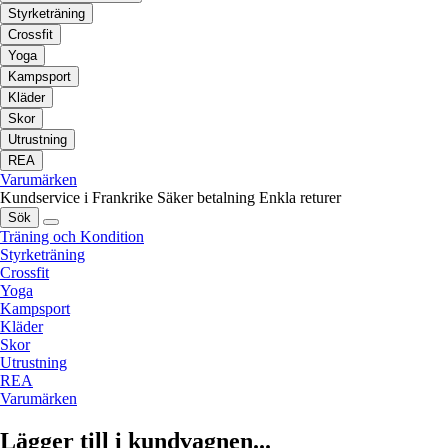
Styrketräning
Crossfit
Yoga
Kampsport
Kläder
Skor
Utrustning
REA
Varumärken
Kundservice i Frankrike
Säker betalning
Enkla returer
Sök
Träning och Kondition
Styrketräning
Crossfit
Yoga
Kampsport
Kläder
Skor
Utrustning
REA
Varumärken
Lägger till i kundvagnen...