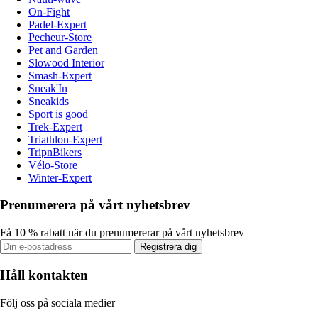
On-Fight
Padel-Expert
Pecheur-Store
Pet and Garden
Slowood Interior
Smash-Expert
Sneak'In
Sneakids
Sport is good
Trek-Expert
Triathlon-Expert
TripnBikers
Vélo-Store
Winter-Expert
Prenumerera på vårt nyhetsbrev
Få 10 % rabatt när du prenumererar på vårt nyhetsbrev
Registrera dig
Håll kontakten
Följ oss på sociala medier