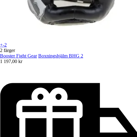
+-2
2 färger
Booster Fight Gear
Boxningshjälm BHG 2
1 197,00 kr