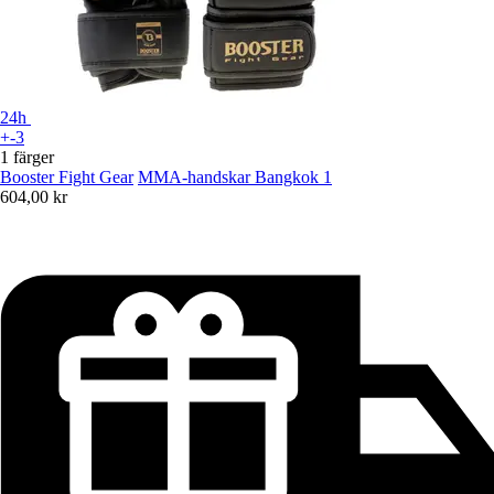
24h
+-3
1 färger
Booster Fight Gear
MMA-handskar Bangkok 1
604,00 kr