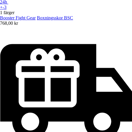
24h
+-3
1 färger
Booster Fight Gear
Boxningsskor BSC
768,00 kr