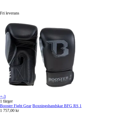
Fri leverans
+-3
1 färger
Booster Fight Gear
Boxningshandskar BFG RS 1
1 757,00 kr