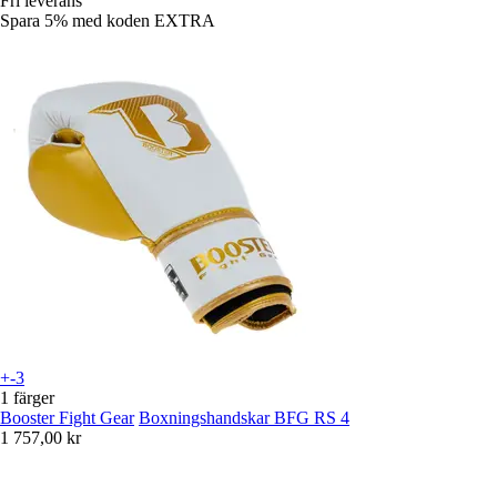
Fri leverans
Spara 5%
med koden
EXTRA
+-3
1 färger
Booster Fight Gear
Boxningshandskar BFG RS 4
1 757,00 kr