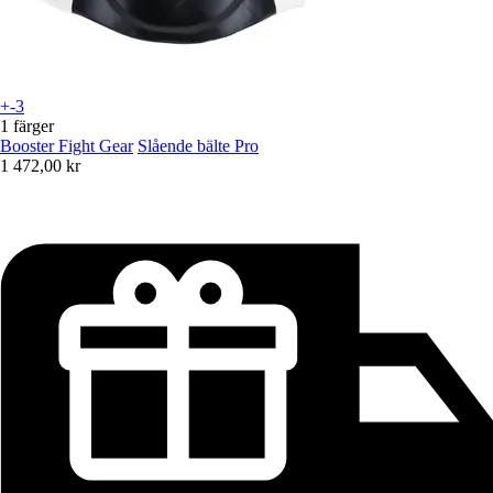
+-3
1 färger
Booster Fight Gear
Slående bälte Pro
1 472,00 kr