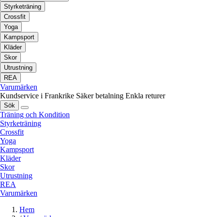
Styrketräning
Crossfit
Yoga
Kampsport
Kläder
Skor
Utrustning
REA
Varumärken
Kundservice i Frankrike
Säker betalning
Enkla returer
Sök
Träning och Kondition
Styrketräning
Crossfit
Yoga
Kampsport
Kläder
Skor
Utrustning
REA
Varumärken
Hem