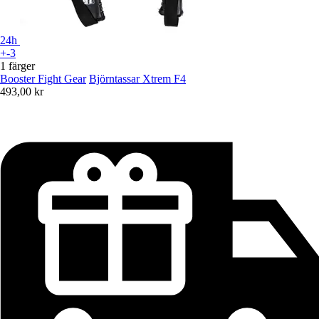
24h
+-3
1 färger
Booster Fight Gear
Björntassar Xtrem F4
493,00 kr