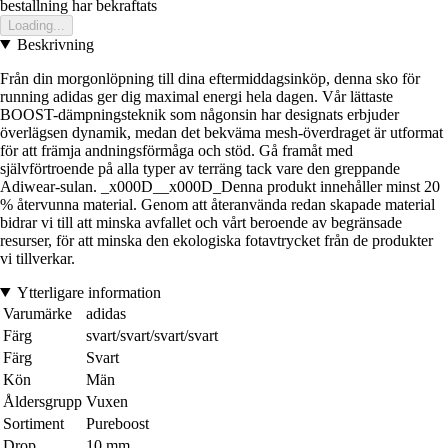
bestallning har bekraftats
Loading...
Beskrivning
Från din morgonlöpning till dina eftermiddagsinköp, denna sko för
running adidas ger dig maximal energi hela dagen. Vår lättaste
BOOST-dämpningsteknik som någonsin har designats erbjuder
överlägsen dynamik, medan det bekväma mesh-överdraget är utformat
för att främja andningsförmåga och stöd. Gå framåt med
självförtroende på alla typer av terräng tack vare den greppande
Adiwear-sulan. _x000D__x000D_Denna produkt innehåller minst 20
% återvunna material. Genom att återanvända redan skapade material
bidrar vi till att minska avfallet och vårt beroende av begränsade
resurser, för att minska den ekologiska fotavtrycket från de produkter
vi tillverkar.
Ytterligare information
Varumärke
adidas
Färg
svart/svart/svart/svart
Färg
Svart
Kön
Män
Åldersgrupp
Vuxen
Sortiment
Pureboost
Drop
10 mm