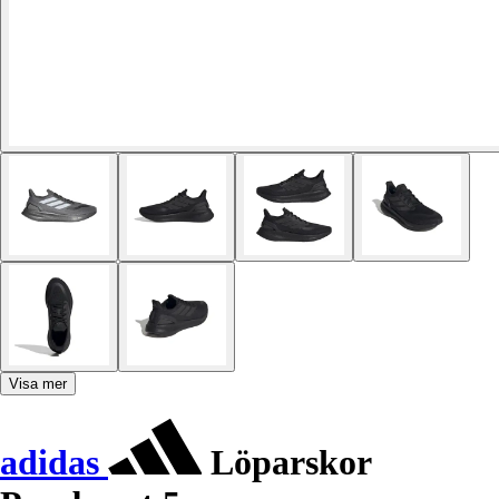
Visa mer
adidas
Löparskor