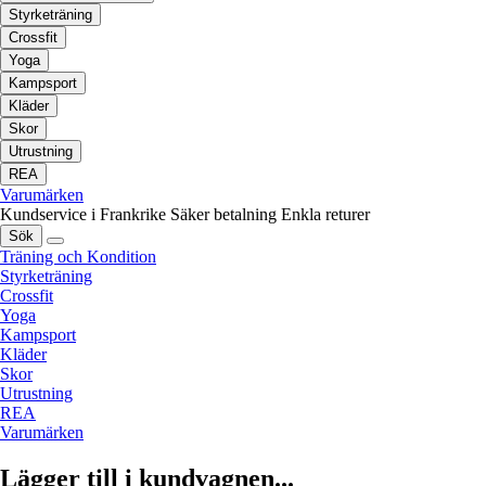
Styrketräning
Crossfit
Yoga
Kampsport
Kläder
Skor
Utrustning
REA
Varumärken
Kundservice i Frankrike
Säker betalning
Enkla returer
Sök
Träning och Kondition
Styrketräning
Crossfit
Yoga
Kampsport
Kläder
Skor
Utrustning
REA
Varumärken
Lägger till i kundvagnen...