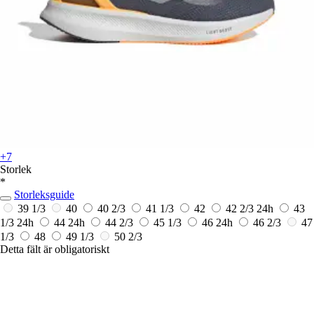
+7
Storlek
*
Storleksguide
39 1/3
40
40 2/3
41 1/3
42
42 2/3
24h
43
1/3
24h
44
24h
44 2/3
45 1/3
46
24h
46 2/3
47
1/3
48
49 1/3
50 2/3
Detta fält är obligatoriskt