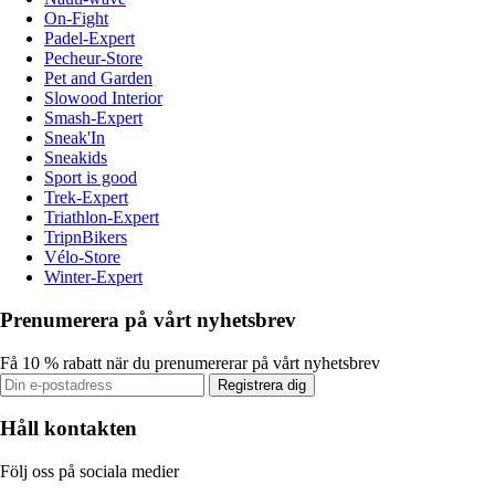
On-Fight
Padel-Expert
Pecheur-Store
Pet and Garden
Slowood Interior
Smash-Expert
Sneak'In
Sneakids
Sport is good
Trek-Expert
Triathlon-Expert
TripnBikers
Vélo-Store
Winter-Expert
Prenumerera på vårt nyhetsbrev
Få 10 % rabatt när du prenumererar på vårt nyhetsbrev
Registrera dig
Håll kontakten
Följ oss på sociala medier