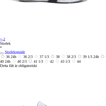
+-2
Storlek
*
Storleksguide
36
24h
36 2/3
37 1/3
38
38 2/3
39 1/3
24h
40
24h
40 2/3
41 1/3
42
43 1/3
44
Detta fält är obligatoriskt