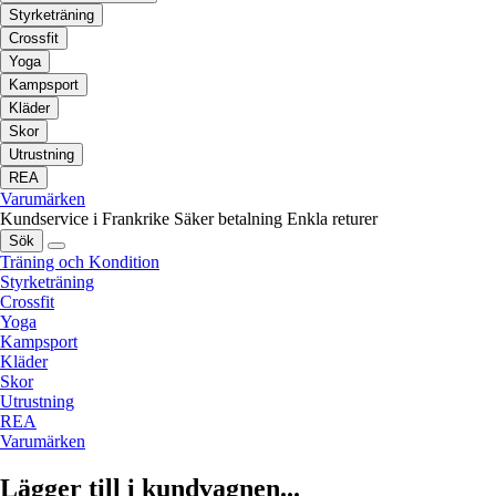
Styrketräning
Crossfit
Yoga
Kampsport
Kläder
Skor
Utrustning
REA
Varumärken
Kundservice i Frankrike
Säker betalning
Enkla returer
Sök
Träning och Kondition
Styrketräning
Crossfit
Yoga
Kampsport
Kläder
Skor
Utrustning
REA
Varumärken
Lägger till i kundvagnen...