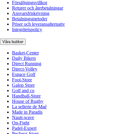
Försäljningsvillkor
Returer och återbetalningar
Ansvarsfriskrivning
Betalningsmetoder
Priser och leveransalternativ
Integritetspolicy
Våra butiker
Basket-Center
Daily Bikers
Direct Running
Direct-Volley
Espace Golf
Foot-Store
Galop Store
Golf and co
Handball-Store
House of Rugby
La sellerie de Maé
Made in Paradis
Nauti-wave
On-Fight
Padel-Expert
Pecheur-Store