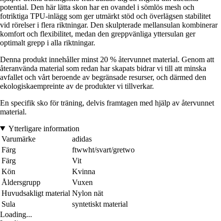
potential. Den här lätta skon har en ovandel i sömlös mesh och
fotriktiga TPU-inlägg som ger utmärkt stöd och överlägsen stabilitet
vid rörelser i flera riktningar. Den skulpterade mellansulan kombinerar
komfort och flexibilitet, medan den greppvänliga yttersulan ger
optimalt grepp i alla riktningar.
Denna produkt innehåller minst 20 % återvunnet material. Genom att
återanvända material som redan har skapats bidrar vi till att minska
avfallet och vårt beroende av begränsade resurser, och därmed den
ekologiskaempreinte av de produkter vi tillverkar.
En specifik sko för träning, delvis framtagen med hjälp av återvunnet
material.
Ytterligare information
Varumärke
adidas
Färg
ftwwht/svart/gretwo
Färg
Vit
Kön
Kvinna
Åldersgrupp
Vuxen
Huvudsakligt material
Nylon nät
Sula
syntetiskt material
Loading...