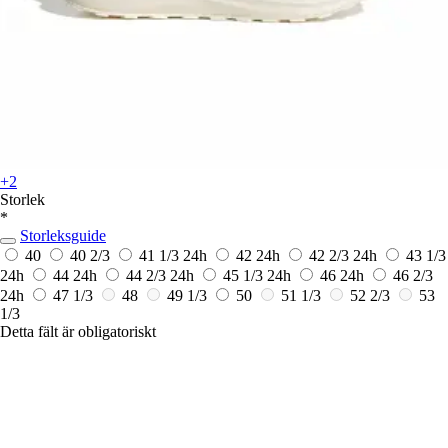
+2
Storlek
*
Storleksguide
40
40 2/3
41 1/3
24h
42
24h
42 2/3
24h
43 1/3
24h
44
24h
44 2/3
24h
45 1/3
24h
46
24h
46 2/3
24h
47 1/3
48
49 1/3
50
51 1/3
52 2/3
53
1/3
Detta fält är obligatoriskt