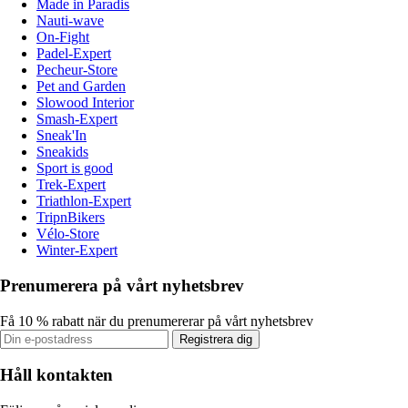
Made in Paradis
Nauti-wave
On-Fight
Padel-Expert
Pecheur-Store
Pet and Garden
Slowood Interior
Smash-Expert
Sneak'In
Sneakids
Sport is good
Trek-Expert
Triathlon-Expert
TripnBikers
Vélo-Store
Winter-Expert
Prenumerera på vårt nyhetsbrev
Få 10 % rabatt när du prenumererar på vårt nyhetsbrev
Registrera dig
Håll kontakten