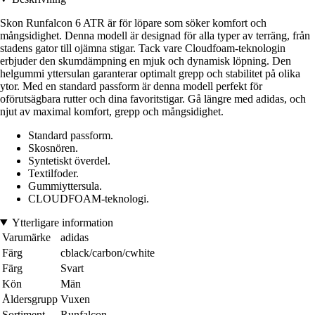
Skon Runfalcon 6 ATR är för löpare som söker komfort och
mångsidighet. Denna modell är designad för alla typer av terräng, från
stadens gator till ojämna stigar. Tack vare Cloudfoam-teknologin
erbjuder den skumdämpning en mjuk och dynamisk löpning. Den
helgummi yttersulan garanterar optimalt grepp och stabilitet på olika
ytor. Med en standard passform är denna modell perfekt för
oförutsägbara rutter och dina favoritstigar. Gå längre med adidas, och
njut av maximal komfort, grepp och mångsidighet.
Standard passform.
Skosnören.
Syntetiskt överdel.
Textilfoder.
Gummiyttersula.
CLOUDFOAM-teknologi.
Ytterligare information
Varumärke
adidas
Färg
cblack/carbon/cwhite
Färg
Svart
Kön
Män
Åldersgrupp
Vuxen
Sortiment
Runfalcon