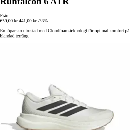
Runfalcon 6 ATR
Från
659,00 kr
441,00 kr
-33%
En löparsko utrustad med Cloudfoam-teknologi för optimal komfort på
blandad terräng.