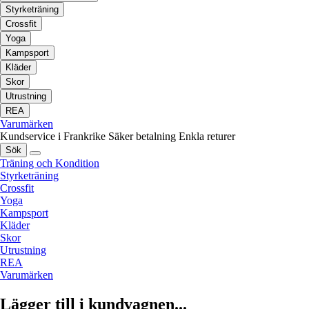
Styrketräning
Crossfit
Yoga
Kampsport
Kläder
Skor
Utrustning
REA
Varumärken
Kundservice i Frankrike
Säker betalning
Enkla returer
Sök
Träning och Kondition
Styrketräning
Crossfit
Yoga
Kampsport
Kläder
Skor
Utrustning
REA
Varumärken
Lägger till i kundvagnen...