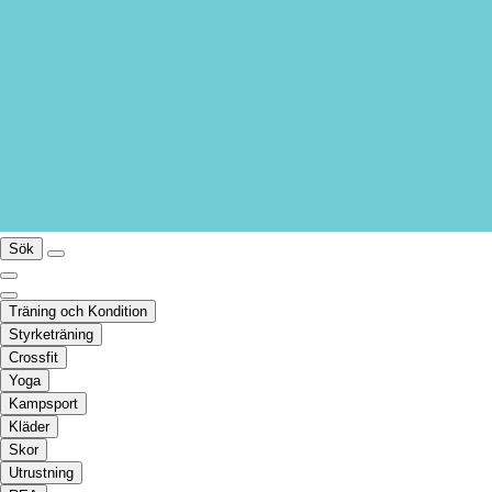
Sök
Träning och Kondition
Styrketräning
Crossfit
Yoga
Kampsport
Kläder
Skor
Utrustning