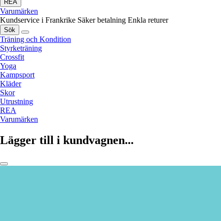
REA
Varumärken
Kundservice i Frankrike
Säker betalning
Enkla returer
Sök
Träning och Kondition
Styrketräning
Crossfit
Yoga
Kampsport
Kläder
Skor
Utrustning
REA
Varumärken
Lägger till i kundvagnen...