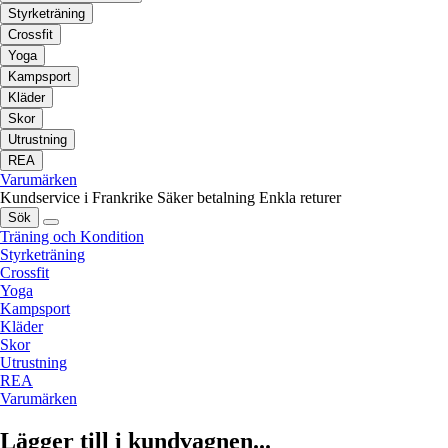
Styrketräning
Crossfit
Yoga
Kampsport
Kläder
Skor
Utrustning
REA
Varumärken
Kundservice i Frankrike
Säker betalning
Enkla returer
Sök
Träning och Kondition
Styrketräning
Crossfit
Yoga
Kampsport
Kläder
Skor
Utrustning
REA
Varumärken
Lägger till i kundvagnen...