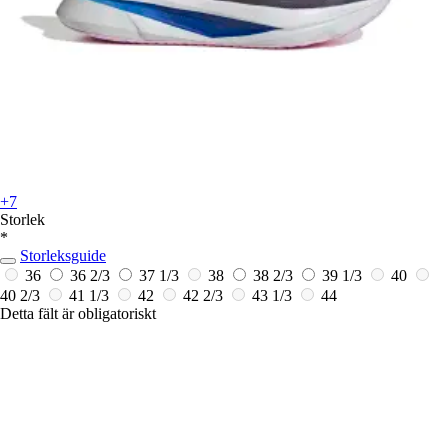
+7
Storlek
*
Storleksguide
36
36 2/3
37 1/3
38
38 2/3
39 1/3
40
40 2/3
41 1/3
42
42 2/3
43 1/3
44
Detta fält är obligatoriskt