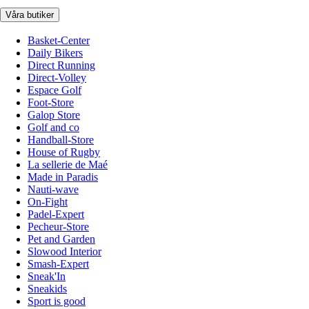
Våra butiker
Basket-Center
Daily Bikers
Direct Running
Direct-Volley
Espace Golf
Foot-Store
Galop Store
Golf and co
Handball-Store
House of Rugby
La sellerie de Maé
Made in Paradis
Nauti-wave
On-Fight
Padel-Expert
Pecheur-Store
Pet and Garden
Slowood Interior
Smash-Expert
Sneak'In
Sneakids
Sport is good