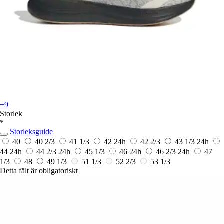
+9
Storlek
*
Storleksguide
40
40 2/3
41 1/3
42
24h
42 2/3
43 1/3
24h
44
24h
44 2/3
24h
45 1/3
46
24h
46 2/3
24h
47
1/3
48
49 1/3
51 1/3
52 2/3
53 1/3
Detta fält är obligatoriskt