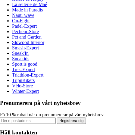
La sellerie de Maé
Made in Paradis
Nauti-wave
On-Fight
Padel-Expert
Pecheur-Store
Pet and Garden
Slowood Interior
Smash-Expert
Sneak'In
Sneakids
Sport is good
Trek-Expert
Triathlon-Expert
TripnBikers
Vélo-Store
Winter-Expert
Prenumerera på vårt nyhetsbrev
Få 10 % rabatt när du prenumererar på vårt nyhetsbrev
Registrera dig
Håll kontakten