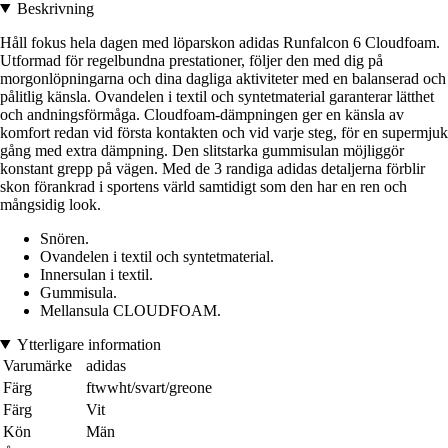
Beskrivning
Håll fokus hela dagen med löparskon adidas Runfalcon 6 Cloudfoam.
Utformad för regelbundna prestationer, följer den med dig på
morgonlöpningarna och dina dagliga aktiviteter med en balanserad och
pålitlig känsla. Ovandelen i textil och syntetmaterial garanterar lätthet
och andningsförmåga. Cloudfoam-dämpningen ger en känsla av
komfort redan vid första kontakten och vid varje steg, för en supermjuk
gång med extra dämpning. Den slitstarka gummisulan möjliggör
konstant grepp på vägen. Med de 3 randiga adidas detaljerna förblir
skon förankrad i sportens värld samtidigt som den har en ren och
mångsidig look.
Snören.
Ovandelen i textil och syntetmaterial.
Innersulan i textil.
Gummisula.
Mellansula CLOUDFOAM.
Ytterligare information
Varumärke
adidas
Färg
ftwwht/svart/greone
Färg
Vit
Kön
Män