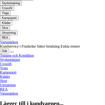
Styrketräning
Crossfit
Yoga
Kampsport
Kläder
Skor
Utrustning
REA
Varumärken
Kundservice i Frankrike
Säker betalning
Enkla returer
Sök
Träning och Kondition
Styrketräning
Crossfit
Yoga
Kampsport
Kläder
Skor
Utrustning
REA
Varumärken
Lägger till i kundvagnen...