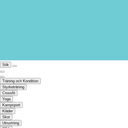
Sök
Träning och Kondition
Styrketräning
Crossfit
Yoga
Kampsport
Kläder
Skor
Utrustning