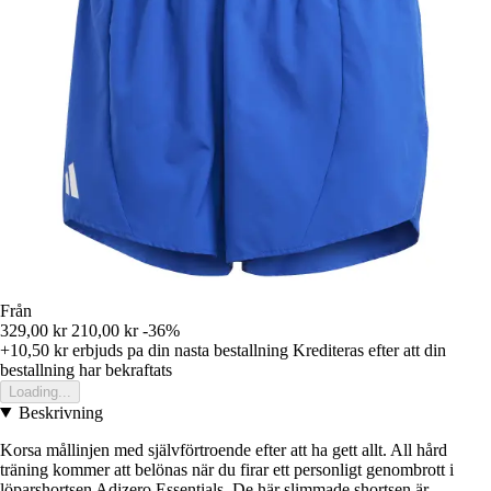
Från
329,00 kr
210,00 kr
-36%
+10,50 kr
erbjuds pa din nasta bestallning
Krediteras efter att din
bestallning har bekraftats
Loading...
Beskrivning
Korsa mållinjen med självförtroende efter att ha gett allt. All hård
träning kommer att belönas när du firar ett personligt genombrott i
löparshortsen Adizero Essentials. De här slimmade shortsen är