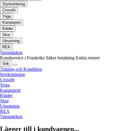
Styrketräning
Crossfit
Yoga
Kampsport
Kläder
Skor
Utrustning
REA
Varumärken
Kundservice i Frankrike
Säker betalning
Enkla returer
Sök
Träning och Kondition
Styrketräning
Crossfit
Yoga
Kampsport
Kläder
Skor
Utrustning
REA
Varumärken
Lägger till i kundvagnen...