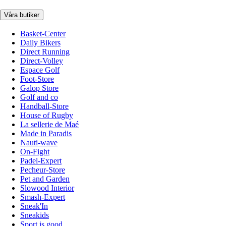
Våra butiker
Basket-Center
Daily Bikers
Direct Running
Direct-Volley
Espace Golf
Foot-Store
Galop Store
Golf and co
Handball-Store
House of Rugby
La sellerie de Maé
Made in Paradis
Nauti-wave
On-Fight
Padel-Expert
Pecheur-Store
Pet and Garden
Slowood Interior
Smash-Expert
Sneak'In
Sneakids
Sport is good