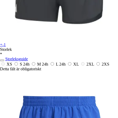
+-1
Storlek
*
Storleksguide
XS
S
24h
M
24h
L
24h
XL
2XL
2XS
Detta fält är obligatoriskt