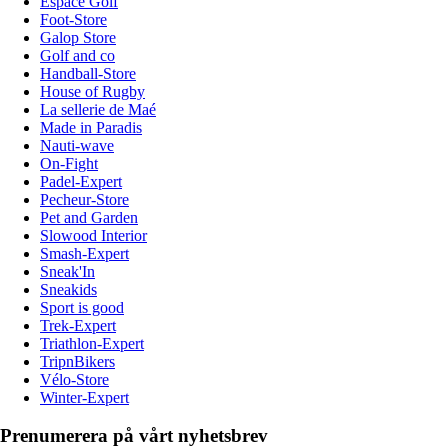
Espace Golf
Foot-Store
Galop Store
Golf and co
Handball-Store
House of Rugby
La sellerie de Maé
Made in Paradis
Nauti-wave
On-Fight
Padel-Expert
Pecheur-Store
Pet and Garden
Slowood Interior
Smash-Expert
Sneak'In
Sneakids
Sport is good
Trek-Expert
Triathlon-Expert
TripnBikers
Vélo-Store
Winter-Expert
Prenumerera på vårt nyhetsbrev