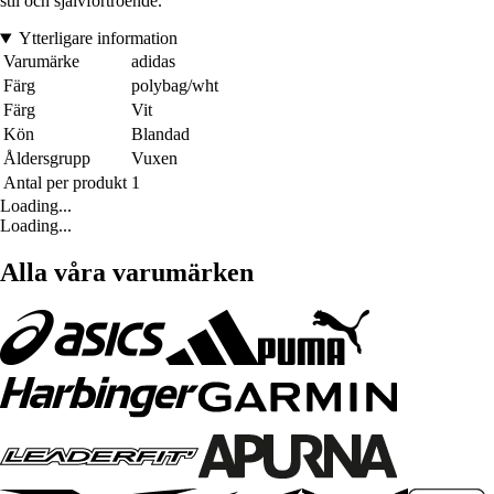
stil och självförtroende.
Ytterligare information
Varumärke
adidas
Färg
polybag/wht
Färg
Vit
Kön
Blandad
Åldersgrupp
Vuxen
Antal per produkt
1
Loading...
Loading...
Alla våra varumärken