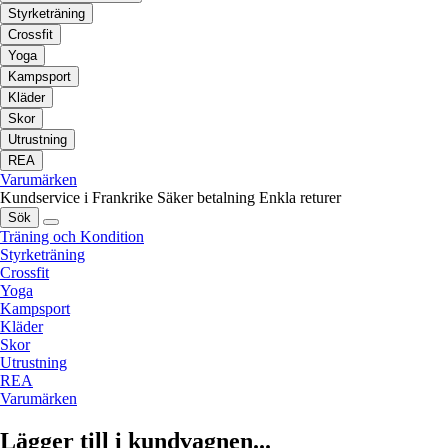
Styrketräning
Crossfit
Yoga
Kampsport
Kläder
Skor
Utrustning
REA
Varumärken
Kundservice i Frankrike
Säker betalning
Enkla returer
Sök
Träning och Kondition
Styrketräning
Crossfit
Yoga
Kampsport
Kläder
Skor
Utrustning
REA
Varumärken
Lägger till i kundvagnen...