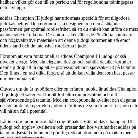
hållbar, vilket gör den till ett perfekt val för regelbundna träningspass
och tävlingar.
adidas Champion III judogi har utformats speciellt för att tillgodose
judokas behov. Den ergonomiska designen och den åtsittande
passformen ger optimal rörelsefrihet, så att du enkelt kan utföra de mest
avancerade teknikerna. Dessutom säkerställer de förstärkta sömmarna
och högkvalitativa materialen att denna judogi kommer att stå emot
tidens tand och de intensiva rörelserna i judo.
Förutom att vara funktionell är adidas Champion III judogi också
mycket snygg. Med sin eleganta design och subtila detaljer kommer
denna judogi att få dig att se professionell och självsäker ut på tatamin.
Den finns i en rad olika färger, så att du kan välja den som bäst passar
din personliga stil.
Oavsett om du är nybörjare eller en erfaren judoka är adidas Champion
III judogi ett säkert val för att förbättra din prestation och ditt
självförtroende på tatamin. Med sin exceptionella kvalitet och eleganta
design är det den perfekta judogin för tous de som brinner för judo och
vill nå sin fulla potential.
Låt inte din judouniform hålla dig tillbaka. Välj adidas Champion III
judogi och upplev kvaliteten och prestandan hos varumärket adidas på
tatamin. Beställ din nu och gör dig redo att dominera på mattan med