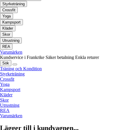
Styrketräning
Crossfit
Yoga
Kampsport
Kläder
Skor
Utrustning
REA
Varumärken
Kundservice i Frankrike
Säker betalning
Enkla returer
Sök
Träning och Kondition
Styrketräning
Crossfit
Yoga
Kampsport
Kläder
Skor
Utrustning
REA
Varumärken
Lägger till i kundvagnen...