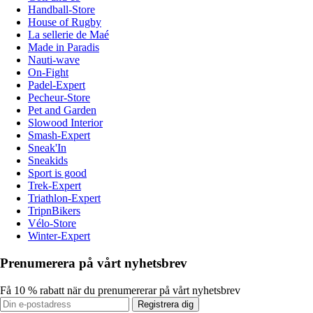
Handball-Store
House of Rugby
La sellerie de Maé
Made in Paradis
Nauti-wave
On-Fight
Padel-Expert
Pecheur-Store
Pet and Garden
Slowood Interior
Smash-Expert
Sneak'In
Sneakids
Sport is good
Trek-Expert
Triathlon-Expert
TripnBikers
Vélo-Store
Winter-Expert
Prenumerera på vårt nyhetsbrev
Få 10 % rabatt när du prenumererar på vårt nyhetsbrev
Registrera dig