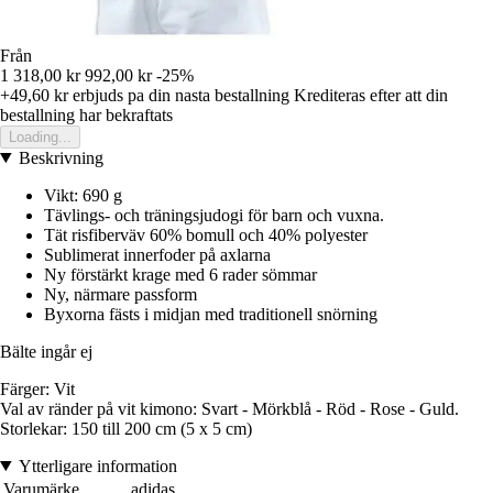
Från
1 318,00 kr
992,00 kr
-25%
+49,60 kr
erbjuds pa din nasta bestallning
Krediteras efter att din
bestallning har bekraftats
Loading...
Beskrivning
Vikt: 690 g
Tävlings- och träningsjudogi för barn och vuxna.
Tät risfiberväv 60% bomull och 40% polyester
Sublimerat innerfoder på axlarna
Ny förstärkt krage med 6 rader sömmar
Ny, närmare passform
Byxorna fästs i midjan med traditionell snörning
Bälte ingår ej
Färger: Vit
Val av ränder på vit kimono: Svart - Mörkblå - Röd - Rose - Guld.
Storlekar: 150 till 200 cm (5 x 5 cm)
Ytterligare information
Varumärke
adidas