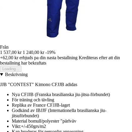
Från
1 537,00 kr
1 240,00 kr
-19%
+62,00 kr
erbjuds pa din nasta bestallning
Krediteras efter att din
bestallning har bekraftats
Loading...
Beskrivning
JJB "CONTEST" Kimono CFJJB adidas
Nya CFJJB (Franska brasilianska jiu-jitsu-förbundet)
För träning och tävling
Replika av France CFJJB-laget
Godkänd av IBJJF (Internationella brasilianska jiu-
jitsuförbundet)
Material bomull/polyester "pärlväv
Vikt:+/-450grs/m2
Kan broderas för personlig anpassning