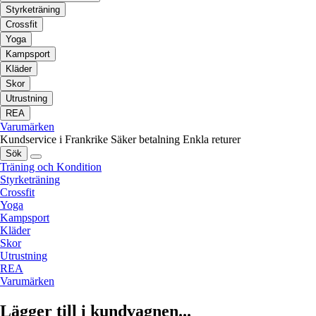
Styrketräning
Crossfit
Yoga
Kampsport
Kläder
Skor
Utrustning
REA
Varumärken
Kundservice i Frankrike
Säker betalning
Enkla returer
Sök
Träning och Kondition
Styrketräning
Crossfit
Yoga
Kampsport
Kläder
Skor
Utrustning
REA
Varumärken
Lägger till i kundvagnen...