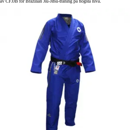
av CFJJB för Brazilian Jiu-Jitsu-träning på högsta nivå.