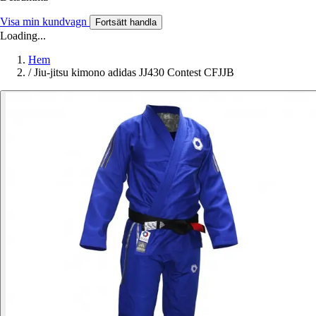
Visa min kundvagn
Fortsätt handla
Loading...
Hem
/
Jiu-jitsu kimono adidas JJ430 Contest CFJJB