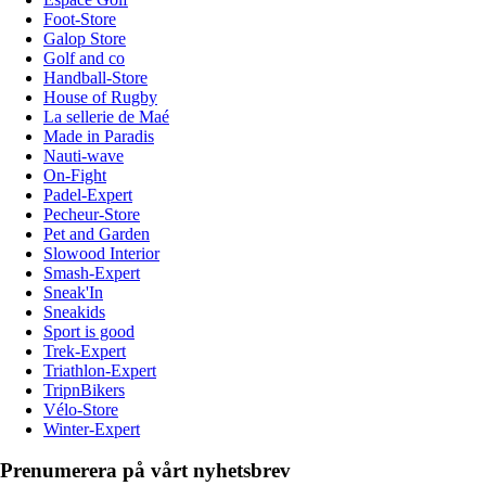
Foot-Store
Galop Store
Golf and co
Handball-Store
House of Rugby
La sellerie de Maé
Made in Paradis
Nauti-wave
On-Fight
Padel-Expert
Pecheur-Store
Pet and Garden
Slowood Interior
Smash-Expert
Sneak'In
Sneakids
Sport is good
Trek-Expert
Triathlon-Expert
TripnBikers
Vélo-Store
Winter-Expert
Prenumerera på vårt nyhetsbrev