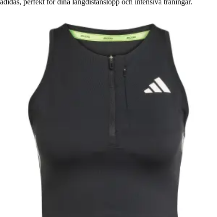
adidas, perfekt för dina långdistanslopp och intensiva träningar.