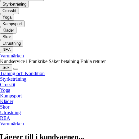
Styrketräning
Crossfit
Yoga
Kampsport
Kläder
Skor
Utrustning
REA
Varumärken
Kundservice i Frankrike
Säker betalning
Enkla returer
Sök
Träning och Kondition
Styrketräning
Crossfit
Yoga
Kampsport
Kläder
Skor
Utrustning
REA
Varumärken
Lägger till i kundvagnen...