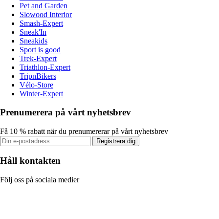
Pet and Garden
Slowood Interior
Smash-Expert
Sneak'In
Sneakids
Sport is good
Trek-Expert
Triathlon-Expert
TripnBikers
Vélo-Store
Winter-Expert
Prenumerera på vårt nyhetsbrev
Få 10 % rabatt när du prenumererar på vårt nyhetsbrev
Registrera dig
Håll kontakten
Följ oss på sociala medier