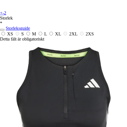
+-2
Storlek
*
Storleksguide
XS
S
M
L
XL
2XL
2XS
Detta fält är obligatoriskt