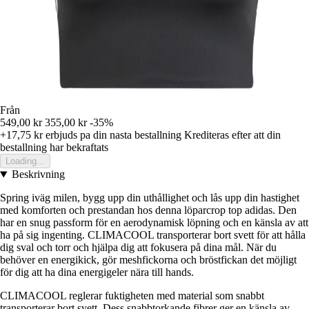
Från
549,00 kr
355,00 kr
-35%
+17,75 kr
erbjuds pa din nasta bestallning
Krediteras efter att din
bestallning har bekraftats
Loading...
Beskrivning
Spring iväg milen, bygg upp din uthållighet och lås upp din hastighet
med komforten och prestandan hos denna löparcrop top adidas. Den
har en snug passform för en aerodynamisk löpning och en känsla av att
ha på sig ingenting. CLIMACOOL transporterar bort svett för att hålla
dig sval och torr och hjälpa dig att fokusera på dina mål. När du
behöver en energikick, gör meshfickorna och bröstfickan det möjligt
för dig att ha dina energigeler nära till hands.
CLIMACOOL reglerar fuktigheten med material som snabbt
transporterar bort svett. Dess snabbtorkande fibrer ger en känsla av