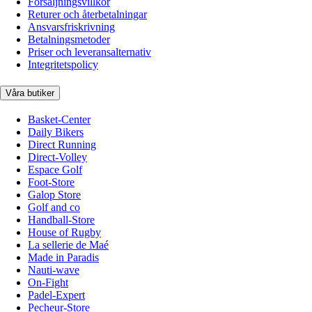
Försäljningsvillkor
Returer och återbetalningar
Ansvarsfriskrivning
Betalningsmetoder
Priser och leveransalternativ
Integritetspolicy
Våra butiker
Basket-Center
Daily Bikers
Direct Running
Direct-Volley
Espace Golf
Foot-Store
Galop Store
Golf and co
Handball-Store
House of Rugby
La sellerie de Maé
Made in Paradis
Nauti-wave
On-Fight
Padel-Expert
Pecheur-Store