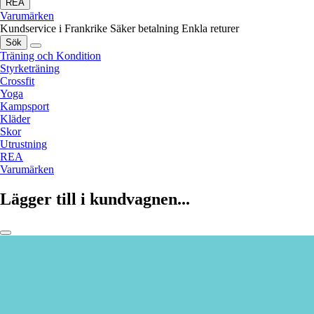
REA
Varumärken
Kundservice i Frankrike
Säker betalning
Enkla returer
Sök
Träning och Kondition
Styrketräning
Crossfit
Yoga
Kampsport
Kläder
Skor
Utrustning
REA
Varumärken
Lägger till i kundvagnen...