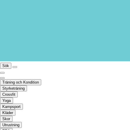
Sök
Träning och Kondition
Styrketräning
Crossfit
Yoga
Kampsport
Kläder
Skor
Utrustning