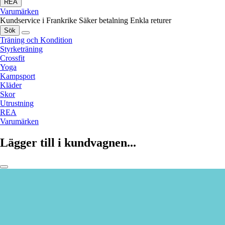
REA
Varumärken
Kundservice i Frankrike
Säker betalning
Enkla returer
Sök
Träning och Kondition
Styrketräning
Crossfit
Yoga
Kampsport
Kläder
Skor
Utrustning
REA
Varumärken
Lägger till i kundvagnen...