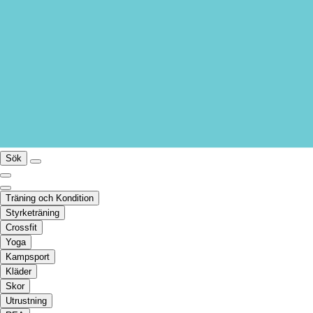
Sök
Träning och Kondition
Styrketräning
Crossfit
Yoga
Kampsport
Kläder
Skor
Utrustning