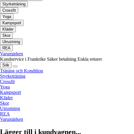
Styrketräning
Crossfit
Yoga
Kampsport
Kläder
Skor
Utrustning
REA
Varumärken
Kundservice i Frankrike
Säker betalning
Enkla returer
Sök
Träning och Kondition
Styrketräning
Crossfit
Yoga
Kampsport
Kläder
Skor
Utrustning
REA
Varumärken
Lägger till i kundvagnen...