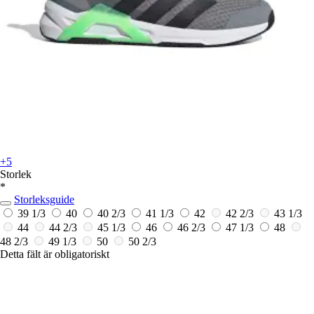
+5
Storlek
*
Storleksguide
39 1/3
40
40 2/3
41 1/3
42
42 2/3
43 1/3
44
44 2/3
45 1/3
46
46 2/3
47 1/3
48
48 2/3
49 1/3
50
50 2/3
Detta fält är obligatoriskt