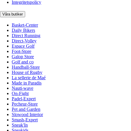
Integritetspolicy
Våra butiker
Basket-Center
Daily Bikers
Direct Running
Direct-Volley
Espace Golf
Foot-Store
Galop Store
Golf and co
Handball-Store
House of Rugby
La sellerie de Maé
Made in Paradis
Nauti-wave
On-Fight
Padel-Expert
Pecheur-Store
Pet and Garden
Slowood Interior
Smash-Expert
Sneak'In
Sneakids