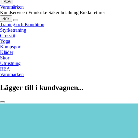
REA
Varumärken
Kundservice i Frankrike
Säker betalning
Enkla returer
Sök
Träning och Kondition
Styrketräning
Crossfit
Yoga
Kampsport
Kläder
Skor
Utrustning
REA
Varumärken
Lägger till i kundvagnen...