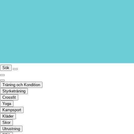
Sök
Träning och Kondition
Styrketräning
Crossfit
Yoga
Kampsport
Kläder
Skor
Utrustning