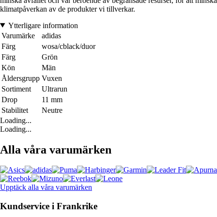
minska avfallet och vår beroende av begränsade resurser, för att minska
klimatpåverkan av de produkter vi tillverkar.
Ytterligare information
Varumärke
adidas
Färg
wosa/cblack/duor
Färg
Grön
Kön
Män
Åldersgrupp
Vuxen
Sortiment
Ultrarun
Drop
11 mm
Stabilitet
Neutre
Loading...
Loading...
Alla våra varumärken
Upptäck alla våra varumärken
Kundservice i Frankrike