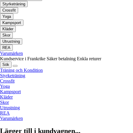
Styrketräning
Crossfit
Yoga
Kampsport
Kläder
Skor
Utrustning
REA
Varumärken
Kundservice i Frankrike
Säker betalning
Enkla returer
Sök
Träning och Kondition
Styrketräning
Crossfit
Yoga
Kampsport
Kläder
Skor
Utrustning
REA
Varumärken
Lägger till i kundvagnen...