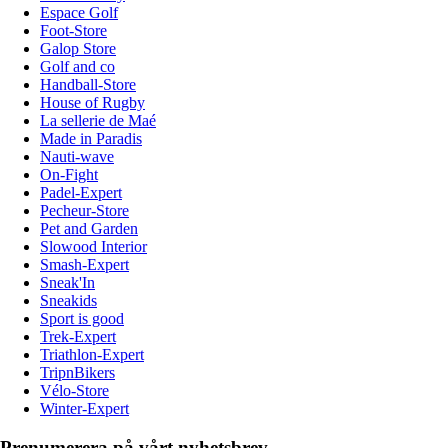
Espace Golf
Foot-Store
Galop Store
Golf and co
Handball-Store
House of Rugby
La sellerie de Maé
Made in Paradis
Nauti-wave
On-Fight
Padel-Expert
Pecheur-Store
Pet and Garden
Slowood Interior
Smash-Expert
Sneak'In
Sneakids
Sport is good
Trek-Expert
Triathlon-Expert
TripnBikers
Vélo-Store
Winter-Expert
Prenumerera på vårt nyhetsbrev