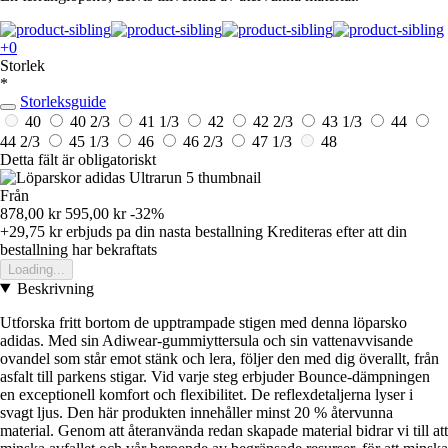
+0
Storlek
*
Storleksguide
40
40 2/3
41 1/3
42
42 2/3
43 1/3
44
44 2/3
45 1/3
46
46 2/3
47 1/3
48
Detta fält är obligatoriskt
Från
878,00 kr
595,00 kr
-32%
+29,75 kr
erbjuds pa din nasta bestallning
Krediteras efter att din
bestallning har bekraftats
Loading...
Beskrivning
Utforska fritt bortom de upptrampade stigen med denna löparsko
adidas. Med sin Adiwear-gummiyttersula och sin vattenavvisande
ovandel som står emot stänk och lera, följer den med dig överallt, från
asfalt till parkens stigar. Vid varje steg erbjuder Bounce-dämpningen
en exceptionell komfort och flexibilitet. De reflexdetaljerna lyser i
svagt ljus. Den här produkten innehåller minst 20 % återvunna
material. Genom att återanvända redan skapade material bidrar vi till att