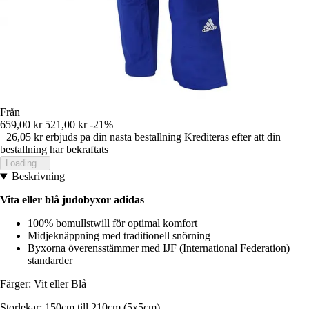
Från
659,00 kr
521,00 kr
-21%
+26,05 kr
erbjuds pa din nasta bestallning
Krediteras efter att din
bestallning har bekraftats
Loading...
Beskrivning
Vita eller blå judobyxor adidas
100% bomullstwill för optimal komfort
Midjeknäppning med traditionell snörning
Byxorna överensstämmer med IJF (International Federation)
standarder
Färger: Vit eller Blå
Storlekar: 150cm till 210cm (5x5cm)