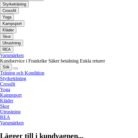
Styrketräning
Crossfit
Yoga
Kampsport
Kläder
Skor
Utrustning
REA
Varumärken
Kundservice i Frankrike
Säker betalning
Enkla returer
Sök
Träning och Kondition
Styrketräning
Crossfit
Yoga
Kampsport
Kläder
Skor
Utrustning
REA
Varumärken
Lägger till i kundvagnen...