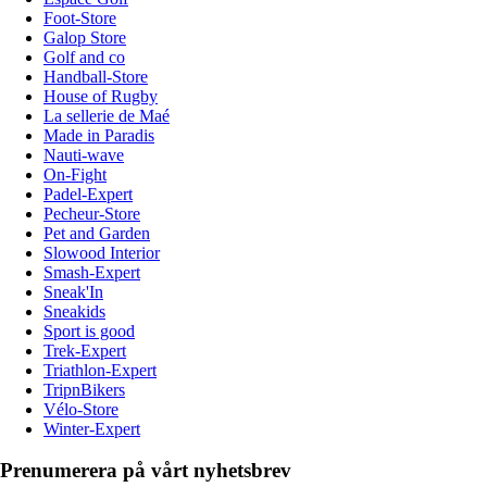
Foot-Store
Galop Store
Golf and co
Handball-Store
House of Rugby
La sellerie de Maé
Made in Paradis
Nauti-wave
On-Fight
Padel-Expert
Pecheur-Store
Pet and Garden
Slowood Interior
Smash-Expert
Sneak'In
Sneakids
Sport is good
Trek-Expert
Triathlon-Expert
TripnBikers
Vélo-Store
Winter-Expert
Prenumerera på vårt nyhetsbrev