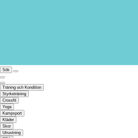
Sök
Träning och Kondition
Styrketräning
Crossfit
Yoga
Kampsport
Kläder
Skor
Utrustning