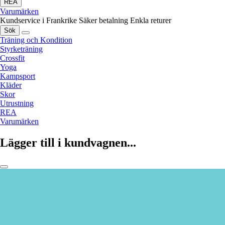
REA
Varumärken
Kundservice i Frankrike
Säker betalning
Enkla returer
Sök
Träning och Kondition
Styrketräning
Crossfit
Yoga
Kampsport
Kläder
Skor
Utrustning
REA
Varumärken
Lägger till i kundvagnen...