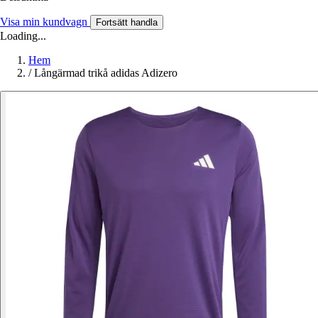
Visa min kundvagn
Fortsätt handla
Loading...
Hem
/
Långärmad trikå adidas Adizero