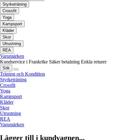
Styrketräning
Crossfit
Yoga
Kampsport
Kläder
Skor
Utrustning
REA
Varumärken
Kundservice i Frankrike
Säker betalning
Enkla returer
Sök
Träning och Kondition
Styrketräning
Crossfit
Yoga
Kampsport
Kläder
Skor
Utrustning
REA
Varumärken
Lägger till i kundvagnen...