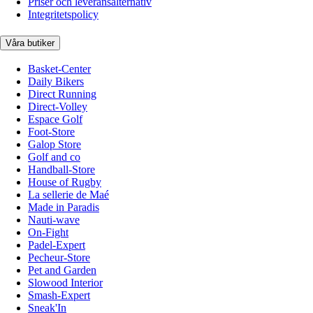
Priser och leveransalternativ
Integritetspolicy
Våra butiker
Basket-Center
Daily Bikers
Direct Running
Direct-Volley
Espace Golf
Foot-Store
Galop Store
Golf and co
Handball-Store
House of Rugby
La sellerie de Maé
Made in Paradis
Nauti-wave
On-Fight
Padel-Expert
Pecheur-Store
Pet and Garden
Slowood Interior
Smash-Expert
Sneak'In