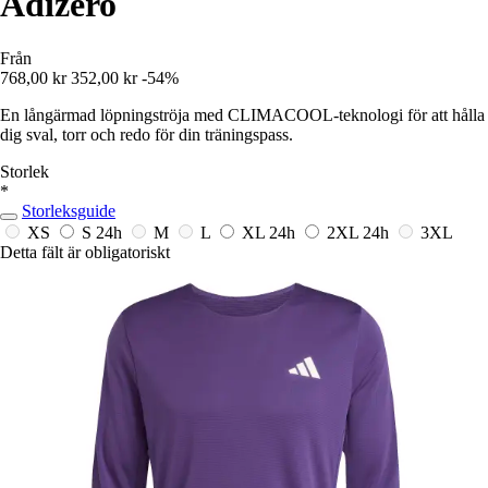
Adizero
Från
768,00 kr
352,00 kr
-54%
En långärmad löpningströja med CLIMACOOL-teknologi för att hålla
dig sval, torr och redo för din träningspass.
Storlek
*
Storleksguide
XS
S
24h
M
L
XL
24h
2XL
24h
3XL
Detta fält är obligatoriskt