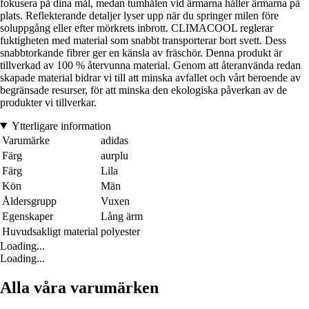
fokusera på dina mål, medan tumhålen vid ärmarna håller ärmarna på
plats. Reflekterande detaljer lyser upp när du springer milen före
soluppgång eller efter mörkrets inbrott. CLIMACOOL reglerar
fuktigheten med material som snabbt transporterar bort svett. Dess
snabbtorkande fibrer ger en känsla av fräschör. Denna produkt är
tillverkad av 100 % återvunna material. Genom att återanvända redan
skapade material bidrar vi till att minska avfallet och vårt beroende av
begränsade resurser, för att minska den ekologiska påverkan av de
produkter vi tillverkar.
Ytterligare information
Varumärke
adidas
Färg
aurplu
Färg
Lila
Kön
Män
Åldersgrupp
Vuxen
Egenskaper
Lång ärm
Huvudsakligt material
polyester
Loading...
Loading...
Alla våra varumärken