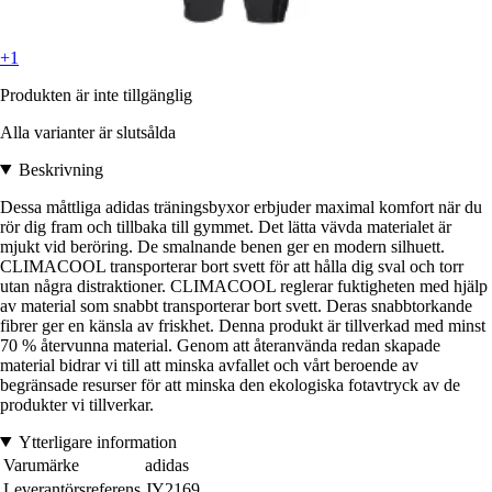
+1
Produkten är inte tillgänglig
Alla varianter är slutsålda
Beskrivning
Dessa måttliga adidas träningsbyxor erbjuder maximal komfort när du
rör dig fram och tillbaka till gymmet. Det lätta vävda materialet är
mjukt vid beröring. De smalnande benen ger en modern silhuett.
CLIMACOOL transporterar bort svett för att hålla dig sval och torr
utan några distraktioner. CLIMACOOL reglerar fuktigheten med hjälp
av material som snabbt transporterar bort svett. Deras snabbtorkande
fibrer ger en känsla av friskhet. Denna produkt är tillverkad med minst
70 % återvunna material. Genom att återanvända redan skapade
material bidrar vi till att minska avfallet och vårt beroende av
begränsade resurser för att minska den ekologiska fotavtryck av de
produkter vi tillverkar.
Ytterligare information
Varumärke
adidas
Leverantörsreferens
JY2169