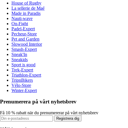
House of Rugby
La sellerie de Maé
Made in Paradis
Nauti-wave
On-Fight
Padel-Expert
Pecheur-Store
Pet and Garden
Slowood Interior
Smash-Expert
Sneak'In
Sneakids
Sport is good
Trek-Expert
Triathlon-Expert
TripnBikers
Vélo-Store
Winter-Expert
Prenumerera på vårt nyhetsbrev
Få 10 % rabatt när du prenumererar på vårt nyhetsbrev
Registrera dig