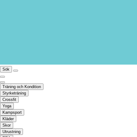
Sök
Träning och Kondition
Styrketräning
Crossfit
Yoga
Kampsport
Kläder
Skor
Utrustning