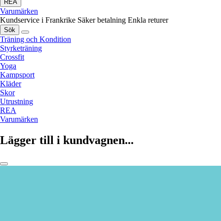
REA
Varumärken
Kundservice i Frankrike
Säker betalning
Enkla returer
Sök
Träning och Kondition
Styrketräning
Crossfit
Yoga
Kampsport
Kläder
Skor
Utrustning
REA
Varumärken
Lägger till i kundvagnen...