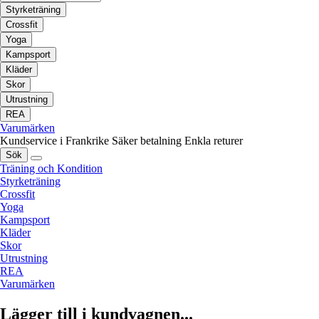
Styrketräning
Crossfit
Yoga
Kampsport
Kläder
Skor
Utrustning
REA
Varumärken
Kundservice i Frankrike
Säker betalning
Enkla returer
Sök
Träning och Kondition
Styrketräning
Crossfit
Yoga
Kampsport
Kläder
Skor
Utrustning
REA
Varumärken
Lägger till i kundvagnen...