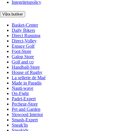
Integritetspolicy
Våra butiker
Basket-Center
Daily Bikers
Direct Running
Direct-Volley
Espace Golf
Foot-Store
Galop Store
Golf and co
Handball-Store
House of Rugby
La sellerie de Maé
Made in Paradis
Nauti-wave
On-Fight
Padel-Expert
Pecheur-Store
Pet and Garden
Slowood Interior
Smash-Expert
Sneak'In
Sneakids