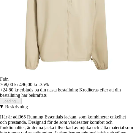
Från
768,00 kr
496,00 kr
-35%
+24,80 kr
erbjuds pa din nasta bestallning
Krediteras efter att din
bestallning har bekraftats
Loading...
Beskrivning
Här är adi365 Running Essentials jackan, som kombinerar enkelhet
och prestanda. Designad för de som värdesätter komfort och
funktionalitet, är denna jacka tillverkad av mjuka och lätta material som
inte tynger vid ansträngning. Jackan har en minimalistisk och stilren