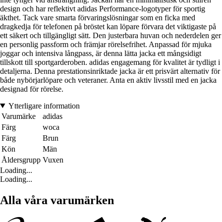
design och har reflektivt adidas Performance-logotyper för sportig
äkthet. Tack vare smarta förvaringslösningar som en ficka med
dragkedja för telefonen på bröstet kan löpare förvara det viktigaste på
ett säkert och tillgängligt sätt. Den justerbara huvan och nederdelen ger
en personlig passform och främjar rörelsefrihet. Anpassad för mjuka
joggar och intensiva långpass, är denna lätta jacka ett mångsidigt
tillskott till sportgarderoben. adidas engagemang för kvalitet är tydligt i
detaljerna. Denna prestationsinriktade jacka är ett prisvärt alternativ för
både nybörjarlöpare och veteraner. Anta en aktiv livsstil med en jacka
designad för rörelse.
Ytterligare information
Varumärke
adidas
Färg
woca
Färg
Brun
Kön
Män
Åldersgrupp
Vuxen
Loading...
Loading...
Alla våra varumärken