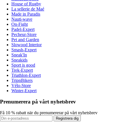
House of Rugby
La sellerie de Maé
Made in Paradis
Nauti-wave
On-Fight
Padel-Expert
Pecheur-Store
Pet and Garden
Slowood Interior
Smash-Expert
Sneak'In
Sneakids
Sport is good
Trek-Expert
Triathlon-Expert
TripnBikers
Vélo-Store
Winter-Expert
Prenumerera på vårt nyhetsbrev
Få 10 % rabatt när du prenumererar på vårt nyhetsbrev
Registrera dig