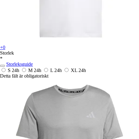
+0
Storlek
*
Storleksguide
S
24h
M
24h
L
24h
XL
24h
Detta fält är obligatoriskt