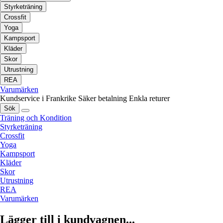
Styrketräning
Crossfit
Yoga
Kampsport
Kläder
Skor
Utrustning
REA
Varumärken
Kundservice i Frankrike
Säker betalning
Enkla returer
Sök
Träning och Kondition
Styrketräning
Crossfit
Yoga
Kampsport
Kläder
Skor
Utrustning
REA
Varumärken
Lägger till i kundvagnen...