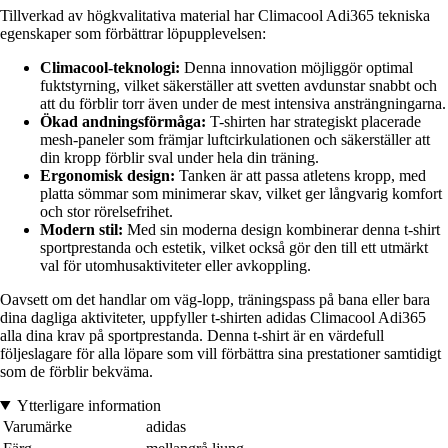
Tillverkad av högkvalitativa material har Climacool Adi365 tekniska
egenskaper som förbättrar löpupplevelsen:
Climacool-teknologi:
Denna innovation möjliggör optimal
fuktstyrning, vilket säkerställer att svetten avdunstar snabbt och
att du förblir torr även under de mest intensiva ansträngningarna.
Ökad andningsförmåga:
T-shirten har strategiskt placerade
mesh-paneler som främjar luftcirkulationen och säkerställer att
din kropp förblir sval under hela din träning.
Ergonomisk design:
Tanken är att passa atletens kropp, med
platta sömmar som minimerar skav, vilket ger långvarig komfort
och stor rörelsefrihet.
Modern stil:
Med sin moderna design kombinerar denna t-shirt
sportprestanda och estetik, vilket också gör den till ett utmärkt
val för utomhusaktiviteter eller avkoppling.
Oavsett om det handlar om väg-lopp, träningspass på bana eller bara
dina dagliga aktiviteter, uppfyller t-shirten adidas Climacool Adi365
alla dina krav på sportprestanda. Denna t-shirt är en värdefull
följeslagare för alla löpare som vill förbättra sina prestationer samtidigt
som de förblir bekväma.
Ytterligare information
Varumärke
adidas