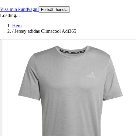
Visa min kundvagn
Fortsätt handla
Loading...
Hem
/
Jersey adidas Climacool Adi365