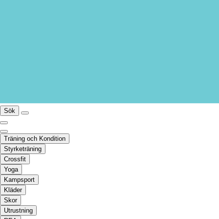
Sök
Träning och Kondition
Styrketräning
Crossfit
Yoga
Kampsport
Kläder
Skor
Utrustning