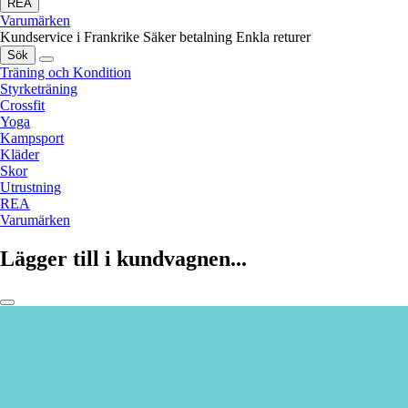
REA
Varumärken
Kundservice i Frankrike
Säker betalning
Enkla returer
Sök
Träning och Kondition
Styrketräning
Crossfit
Yoga
Kampsport
Kläder
Skor
Utrustning
REA
Varumärken
Lägger till i kundvagnen...