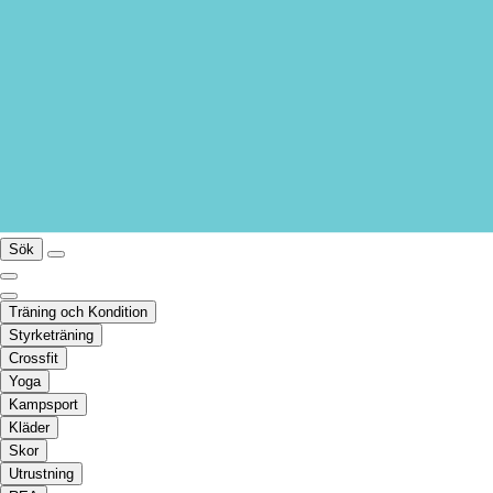
Sök
Träning och Kondition
Styrketräning
Crossfit
Yoga
Kampsport
Kläder
Skor
Utrustning