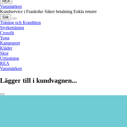
REA
Varumärken
Kundservice i Frankrike
Säker betalning
Enkla returer
Sök
Träning och Kondition
Styrketräning
Crossfit
Yoga
Kampsport
Kläder
Skor
Utrustning
REA
Varumärken
Lägger till i kundvagnen...