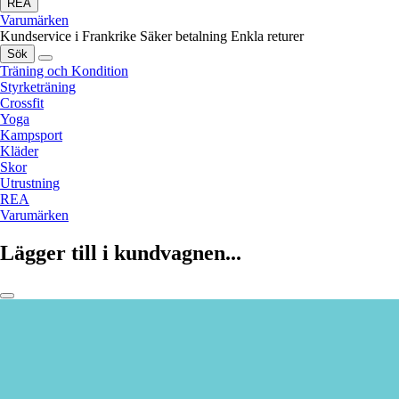
REA
Varumärken
Kundservice i Frankrike
Säker betalning
Enkla returer
Sök
Träning och Kondition
Styrketräning
Crossfit
Yoga
Kampsport
Kläder
Skor
Utrustning
REA
Varumärken
Lägger till i kundvagnen...