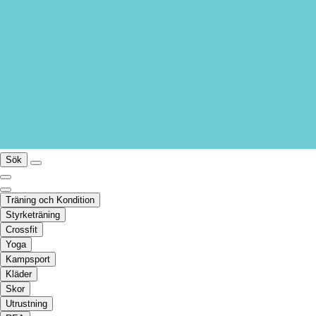
Sök
Träning och Kondition
Styrketräning
Crossfit
Yoga
Kampsport
Kläder
Skor
Utrustning