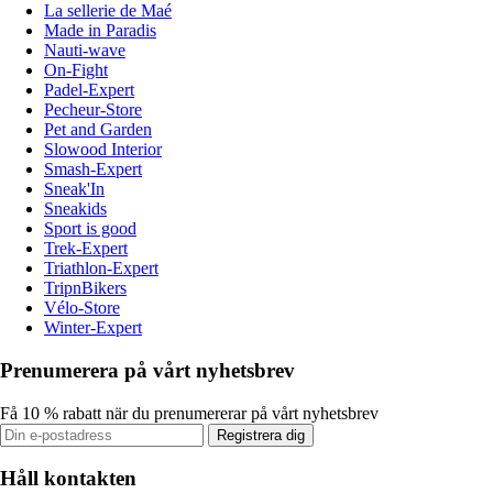
La sellerie de Maé
Made in Paradis
Nauti-wave
On-Fight
Padel-Expert
Pecheur-Store
Pet and Garden
Slowood Interior
Smash-Expert
Sneak'In
Sneakids
Sport is good
Trek-Expert
Triathlon-Expert
TripnBikers
Vélo-Store
Winter-Expert
Prenumerera på vårt nyhetsbrev
Få 10 % rabatt när du prenumererar på vårt nyhetsbrev
Registrera dig
Håll kontakten