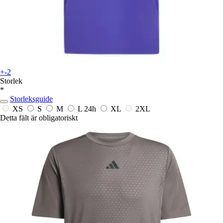
+-2
Storlek
*
Storleksguide
XS
S
M
L
24h
XL
2XL
Detta fält är obligatoriskt