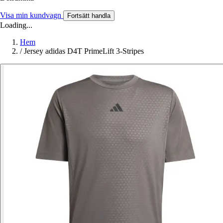
Visa min kundvagn
Fortsätt handla
Loading...
Hem
/
Jersey adidas D4T PrimeLift 3-Stripes