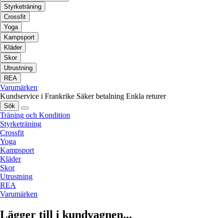
Styrketräning
Crossfit
Yoga
Kampsport
Kläder
Skor
Utrustning
REA
Varumärken
Kundservice i Frankrike
Säker betalning
Enkla returer
Sök
Träning och Kondition
Styrketräning
Crossfit
Yoga
Kampsport
Kläder
Skor
Utrustning
REA
Varumärken
Lägger till i kundvagnen...