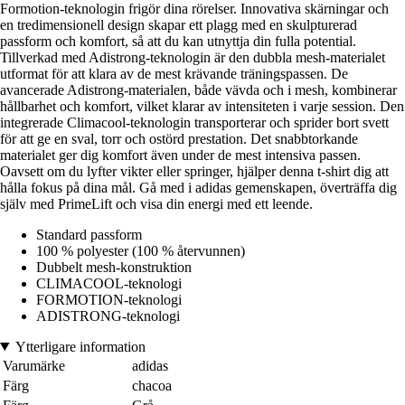
Formotion-teknologin frigör dina rörelser. Innovativa skärningar och
en tredimensionell design skapar ett plagg med en skulpturerad
passform och komfort, så att du kan utnyttja din fulla potential.
Tillverkad med Adistrong-teknologin är den dubbla mesh-materialet
utformat för att klara av de mest krävande träningspassen. De
avancerade Adistrong-materialen, både vävda och i mesh, kombinerar
hållbarhet och komfort, vilket klarar av intensiteten i varje session. Den
integrerade Climacool-teknologin transporterar och sprider bort svett
för att ge en sval, torr och ostörd prestation. Det snabbtorkande
materialet ger dig komfort även under de mest intensiva passen.
Oavsett om du lyfter vikter eller springer, hjälper denna t-shirt dig att
hålla fokus på dina mål. Gå med i adidas gemenskapen, överträffa dig
själv med PrimeLift och visa din energi med ett leende.
Standard passform
100 % polyester (100 % återvunnen)
Dubbelt mesh-konstruktion
CLIMACOOL-teknologi
FORMOTION-teknologi
ADISTRONG-teknologi
Ytterligare information
Varumärke
adidas
Färg
chacoa