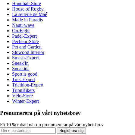
Handball-Store
House of Rugby
La sellerie de Maé
Made in Paradis
Nauti-wave
On-Fight
Padel-Expert
Pecheur-Store
Pet and Garden
Slowood Interior
Smash-Expert
Sneak'In
Sneakids
Sport is good
Trek-Expert
Triathlon-Expert
TripnBikers
Vélo-Store
Winter-Expert
Prenumerera på vårt nyhetsbrev
Få 10 % rabatt när du prenumererar på vårt nyhetsbrev
Registrera dig