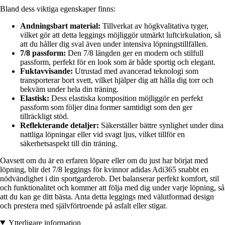
Bland dess viktiga egenskaper finns:
Andningsbart material:
Tillverkat av högkvalitativa tyger,
vilket gör att detta leggings möjliggör utmärkt luftcirkulation, så
att du håller dig sval även under intensiva löpningstillfällen.
7/8 passform:
Den 7/8 längden ger en modern och stilfull
passform, perfekt för en look som är både sportig och elegant.
Fuktavvisande:
Utrustad med avancerad teknologi som
transporterar bort svett, vilket hjälper dig att hålla dig torr och
bekväm under hela din träning.
Elastisk:
Dess elastiska komposition möjliggör en perfekt
passform som följer dina former samtidigt som den ger
tillräckligt stöd.
Reflekterande detaljer:
Säkerställer bättre synlighet under dina
nattliga löpningar eller vid svagt ljus, vilket tillför en
säkerhetsaspekt till din träning.
Oavsett om du är en erfaren löpare eller om du just har börjat med
löpning, blir det 7/8 leggings för kvinnor adidas Adi365 snabbt en
nödvändighet i din sportgarderob. Det balanserar perfekt komfort, stil
och funktionalitet och kommer att följa med dig under varje löpning, så
att du kan ge ditt bästa. Anta detta leggings med välutformad design
och prestera med självförtroende på asfalt eller stigar.
Ytterligare information