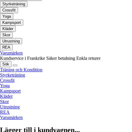
Styrketräning
Crossfit
Yoga
Kampsport
Kläder
Skor
Utrustning
REA
Varumärken
Kundservice i Frankrike
Säker betalning
Enkla returer
Sök
Träning och Kondition
Styrketräning
Crossfit
Yoga
Kampsport
Kläder
Skor
Utrustning
REA
Varumärken
Lägger till i kundvagnen...