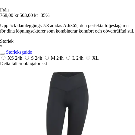
Från
768,00 kr
503,00 kr
-35%
Upptäck damleggings 7/8 adidas Adi365, den perfekta följeslagaren
för dina löpningsektorer som kombinerar komfort och oöverträffad stil.
Storlek
*
Storleksguide
XS
24h
S
24h
M
24h
L
24h
XL
Detta fält är obligatoriskt