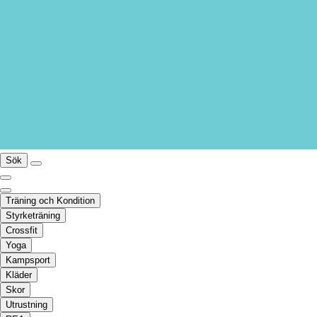
Sök
Träning och Kondition
Styrketräning
Crossfit
Yoga
Kampsport
Kläder
Skor
Utrustning