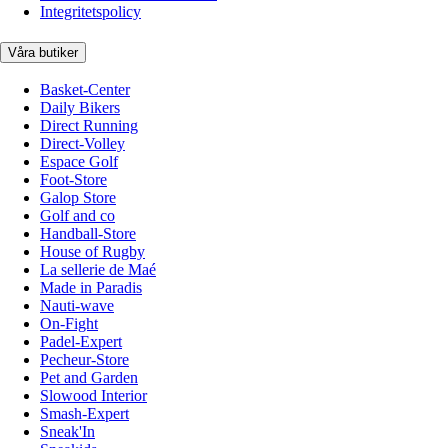
Integritetspolicy
Våra butiker
Basket-Center
Daily Bikers
Direct Running
Direct-Volley
Espace Golf
Foot-Store
Galop Store
Golf and co
Handball-Store
House of Rugby
La sellerie de Maé
Made in Paradis
Nauti-wave
On-Fight
Padel-Expert
Pecheur-Store
Pet and Garden
Slowood Interior
Smash-Expert
Sneak'In