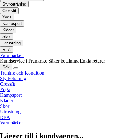
Styrketräning
Crossfit
Yoga
Kampsport
Kläder
Skor
Utrustning
REA
Varumärken
Kundservice i Frankrike
Säker betalning
Enkla returer
Sök
Träning och Kondition
Styrketräning
Crossfit
Yoga
Kampsport
Kläder
Skor
Utrustning
REA
Varumärken
Lägger till i kundvagnen...