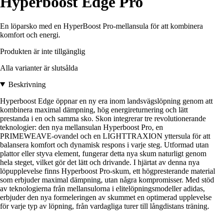
Hyperboost Edge Pro
En löparsko med en HyperBoost Pro-mellansula för att kombinera
komfort och energi.
Produkten är inte tillgänglig
Alla varianter är slutsålda
Beskrivning
Hyperboost Edge öppnar en ny era inom landsvägslöpning genom att
kombinera maximal dämpning, hög energireturnering och lätt
prestanda i en och samma sko. Skon integrerar tre revolutionerande
teknologier: den nya mellansulan Hyperboost Pro, en
PRIMEWEAVE-ovandel och en LIGHTTRAXION yttersula för att
balansera komfort och dynamisk respons i varje steg. Utformad utan
plattor eller styva element, fungerar detta nya skum naturligt genom
hela steget, vilket gör det lätt och drivande. I hjärtat av denna nya
löpupplevelse finns Hyperboost Pro-skum, ett högpresterande material
som erbjuder maximal dämpning, utan några kompromisser. Med stöd
av teknologierna från mellansulorna i elitelöpningsmodeller adidas,
erbjuder den nya formeleringen av skummet en optimerad upplevelse
för varje typ av löpning, från vardagliga turer till långdistans träning.