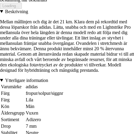
Loading...
Beskrivning
Mellan mållinjen och dig är det 21 km. Klara dem på rekordtid med
dessa löparskor från adidas. Lätta, snabba och med en Lightstrike Pro
mellansula över hela längden är denna modell redo att följa med dig
under alla dina träningar eller tävlingar. Ett litet inslag av styvhet i
mellansulan främjar snabba övergångar. Ovandelen i stretchmesh är
ännu bekvämare. Denna produkt innehåller minst 20 % återvunna
material. Genom att återanvända redan skapade material bidrar vi till att
minska avfall och vårt beroende av begränsade resurser, för att minska
den ekologiska fotavtrycket av de produkter vi tillverkar. Modell
designad för hybridträning och mångsidig prestanda.
Ytterligare information
Varumärke
adidas
Färg
fropur/solpur/siggnr
Färg
Lila
Kön
Män
Åldersgrupp
Vuxen
Sortiment
Adizero
Drop
7 mm
Stabilitet
Neutre