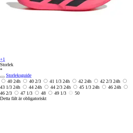
+1
Storlek
*
Storleksguide
40
24h
40 2/3
41 1/3
24h
42
24h
42 2/3
24h
43 1/3
24h
44
24h
44 2/3
24h
45 1/3
24h
46
24h
46 2/3
47 1/3
48
49 1/3
50
Detta fält är obligatoriskt