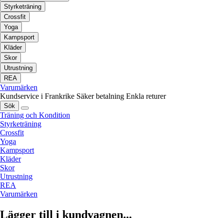
Styrketräning
Crossfit
Yoga
Kampsport
Kläder
Skor
Utrustning
REA
Varumärken
Kundservice i Frankrike
Säker betalning
Enkla returer
Sök
Träning och Kondition
Styrketräning
Crossfit
Yoga
Kampsport
Kläder
Skor
Utrustning
REA
Varumärken
Lägger till i kundvagnen...