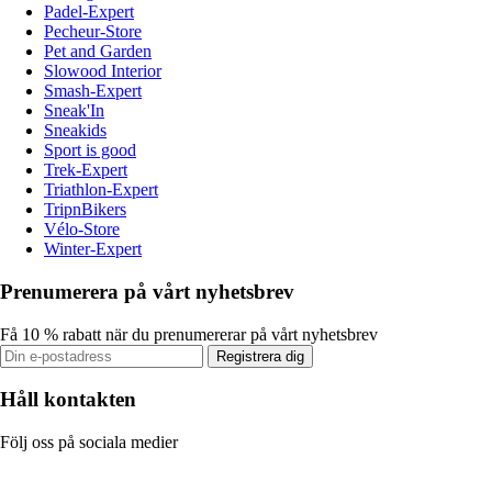
Padel-Expert
Pecheur-Store
Pet and Garden
Slowood Interior
Smash-Expert
Sneak'In
Sneakids
Sport is good
Trek-Expert
Triathlon-Expert
TripnBikers
Vélo-Store
Winter-Expert
Prenumerera på vårt nyhetsbrev
Få 10 % rabatt när du prenumererar på vårt nyhetsbrev
Registrera dig
Håll kontakten
Följ oss på sociala medier