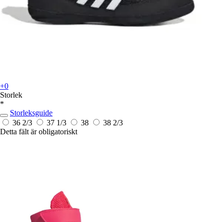
+0
Storlek
*
Storleksguide
36 2/3
37 1/3
38
38 2/3
Detta fält är obligatoriskt