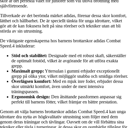
skor är det perfekta valet för juniorer som vill utöva brottning med
självförtroende.
Tillverkade av det berömda märket adidas, förenar dessa skor komfort,
lätthet och hållbarhet. De är speciellt tänkta för unga idrottare, vilket
gör att de kan fokusera helt på sina rörelser och tekniker utan att bli
störda av sin utrustning.
De viktigaste egenskaperna hos barnens brottarskor adidas Combat
Speed.4 inkluderar:
Stöd och stabilitet:
Designade med ett robust skaft, säkerställer
de optimalt fotstöd, vilket är avgörande för att utföra exakta
grepp.
Maximalt grepp:
Yttersulan i gummi erbjuder exceptionellt
grepp på olika ytor, vilket möjliggör snabba och smidiga rörelser.
Överlägsen komfort:
Med en mjuk inre foder, erbjuder dessa
skor utmärkt komfort, även under de mest intensiva
träningspassen.
Ergonomisk design:
Den åtsittande passformen anpassar sig
perfekt till barnens fötter, vilket främjar en bättre prestation.
Genom att välja barnens brottarskor adidas Combat Speed.4 kan unga
idrottare dra nytta av högkvalitativ utrustning som följer med dem
genom deras träningar och tävlingar. Oavsett om de vill förbättra sina
tekniker eller tävla i turneringar, är dessa skor en oumbärlig tillgång för