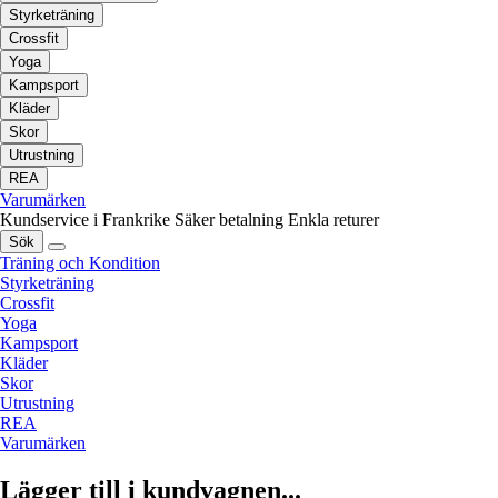
Styrketräning
Crossfit
Yoga
Kampsport
Kläder
Skor
Utrustning
REA
Varumärken
Kundservice i Frankrike
Säker betalning
Enkla returer
Sök
Träning och Kondition
Styrketräning
Crossfit
Yoga
Kampsport
Kläder
Skor
Utrustning
REA
Varumärken
Lägger till i kundvagnen...