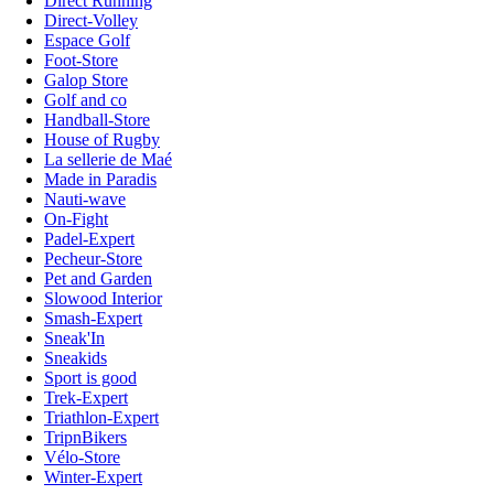
Direct Running
Direct-Volley
Espace Golf
Foot-Store
Galop Store
Golf and co
Handball-Store
House of Rugby
La sellerie de Maé
Made in Paradis
Nauti-wave
On-Fight
Padel-Expert
Pecheur-Store
Pet and Garden
Slowood Interior
Smash-Expert
Sneak'In
Sneakids
Sport is good
Trek-Expert
Triathlon-Expert
TripnBikers
Vélo-Store
Winter-Expert