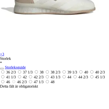
+3
Storlek
*
Storleksguide
36 2/3
37 1/3
38
38 2/3
39 1/3
40
40 2/3
41 1/3
42
42 2/3
43 1/3
44
44 2/3
45 1/3
46
46 2/3
47 1/3
48
Detta fält är obligatoriskt