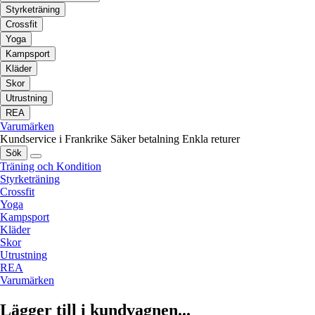
Styrketräning
Crossfit
Yoga
Kampsport
Kläder
Skor
Utrustning
REA
Varumärken
Kundservice i Frankrike
Säker betalning
Enkla returer
Sök
Träning och Kondition
Styrketräning
Crossfit
Yoga
Kampsport
Kläder
Skor
Utrustning
REA
Varumärken
Lägger till i kundvagnen...