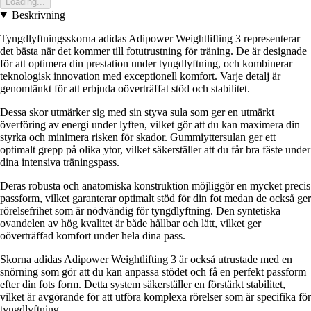
Loading...
Beskrivning
Tyngdlyftningsskorna adidas Adipower Weightlifting 3 representerar
det bästa när det kommer till fotutrustning för träning. De är designade
för att optimera din prestation under tyngdlyftning, och kombinerar
teknologisk innovation med exceptionell komfort. Varje detalj är
genomtänkt för att erbjuda oöverträffat stöd och stabilitet.
Dessa skor utmärker sig med sin styva sula som ger en utmärkt
överföring av energi under lyften, vilket gör att du kan maximera din
styrka och minimera risken för skador. Gummiyttersulan ger ett
optimalt grepp på olika ytor, vilket säkerställer att du får bra fäste under
dina intensiva träningspass.
Deras robusta och anatomiska konstruktion möjliggör en mycket precis
passform, vilket garanterar optimalt stöd för din fot medan de också ger
rörelsefrihet som är nödvändig för tyngdlyftning. Den syntetiska
ovandelen av hög kvalitet är både hållbar och lätt, vilket ger
oöverträffad komfort under hela dina pass.
Skorna adidas Adipower Weightlifting 3 är också utrustade med en
snörning som gör att du kan anpassa stödet och få en perfekt passform
efter din fots form. Detta system säkerställer en förstärkt stabilitet,
vilket är avgörande för att utföra komplexa rörelser som är specifika för
tyngdlyftning.