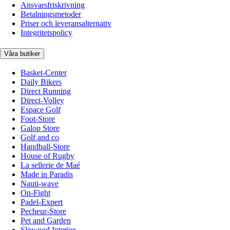
Ansvarsfriskrivning
Betalningsmetoder
Priser och leveransalternativ
Integritetspolicy
Våra butiker
Basket-Center
Daily Bikers
Direct Running
Direct-Volley
Espace Golf
Foot-Store
Galop Store
Golf and co
Handball-Store
House of Rugby
La sellerie de Maé
Made in Paradis
Nauti-wave
On-Fight
Padel-Expert
Pecheur-Store
Pet and Garden
Slowood Interior