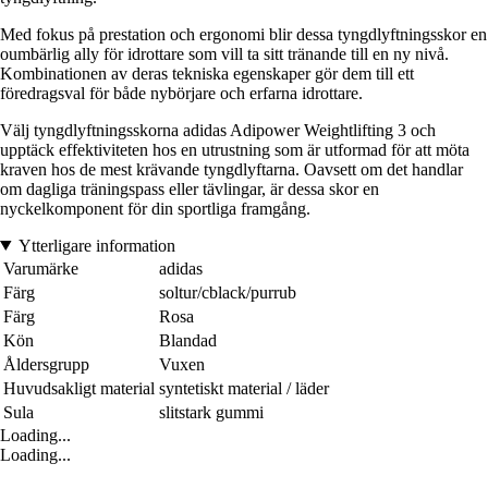
Med fokus på prestation och ergonomi blir dessa tyngdlyftningsskor en
oumbärlig ally för idrottare som vill ta sitt tränande till en ny nivå.
Kombinationen av deras tekniska egenskaper gör dem till ett
föredragsval för både nybörjare och erfarna idrottare.
Välj tyngdlyftningsskorna adidas Adipower Weightlifting 3 och
upptäck effektiviteten hos en utrustning som är utformad för att möta
kraven hos de mest krävande tyngdlyftarna. Oavsett om det handlar
om dagliga träningspass eller tävlingar, är dessa skor en
nyckelkomponent för din sportliga framgång.
Ytterligare information
Varumärke
adidas
Färg
soltur/cblack/purrub
Färg
Rosa
Kön
Blandad
Åldersgrupp
Vuxen
Huvudsakligt material
syntetiskt material / läder
Sula
slitstark gummi
Loading...
Loading...