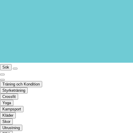
Sök
Träning och Kondition
Styrketräning
Crossfit
Yoga
Kampsport
Kläder
Skor
Utrustning