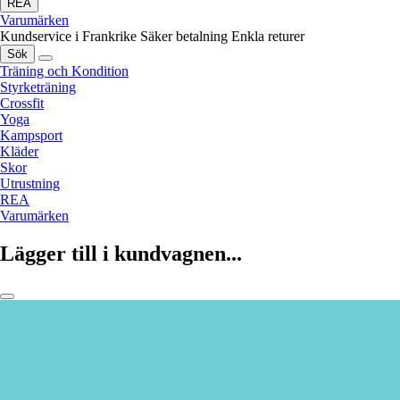
REA
Varumärken
Kundservice i Frankrike
Säker betalning
Enkla returer
Sök
Träning och Kondition
Styrketräning
Crossfit
Yoga
Kampsport
Kläder
Skor
Utrustning
REA
Varumärken
Lägger till i kundvagnen...