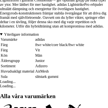
Lighttraxion i gummit Continental™ ger optimalt grepp på olika typer
av ytor. Mer lätthet för mer hastighet. adidas LightstrikePro erbjuder
ultralätt dämpning och energiretur för överlägsen hastighet.
Energyrods-konstruktionen främjar stabila övergångar för att driva dig
framåt med självförtroende. Oavsett om du lyfter vikter, springer eller
deltar i en tävling, följer denna sko med dig varje repetition och
kilometer. Utför din hybridträning utan att kompromissa med adidas.
Ytterligare information
Varumärke
adidas
Färg
ftwr white/core black/ftwr white
Färg
Vit
Kön
Män
Åldersgrupp
Junior
Sortiment
Adizero
Huvudsakligt material
AirMesh
Sula
slitstark gummi
Loading...
Loading...
Alla våra varumärken