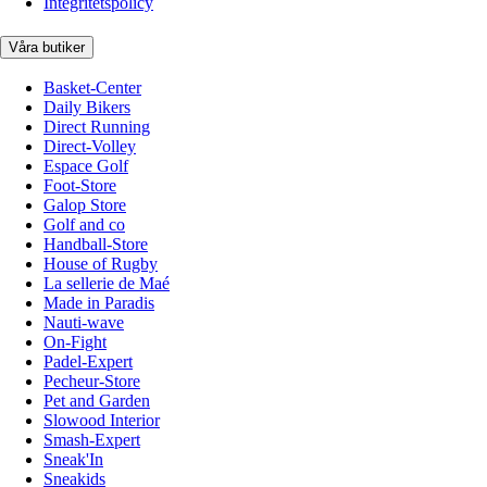
Integritetspolicy
Våra butiker
Basket-Center
Daily Bikers
Direct Running
Direct-Volley
Espace Golf
Foot-Store
Galop Store
Golf and co
Handball-Store
House of Rugby
La sellerie de Maé
Made in Paradis
Nauti-wave
On-Fight
Padel-Expert
Pecheur-Store
Pet and Garden
Slowood Interior
Smash-Expert
Sneak'In
Sneakids