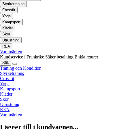
Styrketräning
Crossfit
Yoga
Kampsport
Kläder
Skor
Utrustning
REA
Varumärken
Kundservice i Frankrike
Säker betalning
Enkla returer
Sök
Träning och Kondition
Styrketräning
Crossfit
Yoga
Kampsport
Kläder
Skor
Utrustning
REA
Varumärken
Lägger till i kundvagnen...