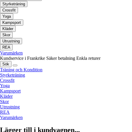
Styrketräning
Crossfit
Yoga
Kampsport
Kläder
Skor
Utrustning
REA
Varumärken
Kundservice i Frankrike
Säker betalning
Enkla returer
Sök
Träning och Kondition
Styrketräning
Crossfit
Yoga
Kampsport
Kläder
Skor
Utrustning
REA
Varumärken
Lägger till i kundvagnen...