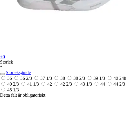
+0
Storlek
*
Storleksguide
36
36 2/3
37 1/3
38
38 2/3
39 1/3
40
24h
40 2/3
41 1/3
42
42 2/3
43 1/3
44
44 2/3
45 1/3
Detta fält är obligatoriskt