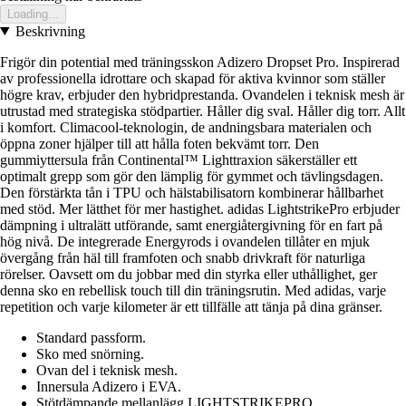
Loading...
Beskrivning
Frigör din potential med träningsskon Adizero Dropset Pro. Inspirerad
av professionella idrottare och skapad för aktiva kvinnor som ställer
högre krav, erbjuder den hybridprestanda. Ovandelen i teknisk mesh är
utrustad med strategiska stödpartier. Håller dig sval. Håller dig torr. Allt
i komfort. Climacool-teknologin, de andningsbara materialen och
öppna zoner hjälper till att hålla foten bekvämt torr. Den
gummiyttersula från Continental™ Lighttraxion säkerställer ett
optimalt grepp som gör den lämplig för gymmet och tävlingsdagen.
Den förstärkta tån i TPU och hälstabilisatorn kombinerar hållbarhet
med stöd. Mer lätthet för mer hastighet. adidas LightstrikePro erbjuder
dämpning i ultralätt utförande, samt energiåtergivning för en fart på
hög nivå. De integrerade Energyrods i ovandelen tillåter en mjuk
övergång från häl till framfoten och snabb drivkraft för naturliga
rörelser. Oavsett om du jobbar med din styrka eller uthållighet, ger
denna sko en rebellisk touch till din träningsrutin. Med adidas, varje
repetition och varje kilometer är ett tillfälle att tänja på dina gränser.
Standard passform.
Sko med snörning.
Ovan del i teknisk mesh.
Innersula Adizero i EVA.
Stötdämpande mellanlägg LIGHTSTRIKEPRO.